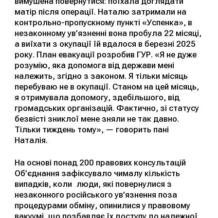
вимушена повернутися: поїхала доглядати
матір після операції. Наталю затримали на
контрольно-пропускному пункті «Успенка», в
незаконному ув’язненні вона пробула 22 місяці,
а виїхати з окупації їй вдалося в березні 2025
року. План евакуації розробив ГУР. «Я не дуже
розумію, яка допомога від держави мені
належить, згідно з законом. Я тільки місяць
перебуваю не в окупації. Станом на цей місяць,
я отримувала допомогу, здебільшого, від
громадських організацій. Фактично, зі статусу
безвісті зниклої мене зняли не так давно.
Тільки тиждень тому», — говорить пані
Наталія.
На основі понад 200 правових консультацій
Об’єднання зафіксувало чималу кількість
випадків, коли люди, які повернулися з
незаконного російського ув’язнення поза
процедурами обміну, опинилися у правовому
вакуумі, що позбавляє їх доступу до належної