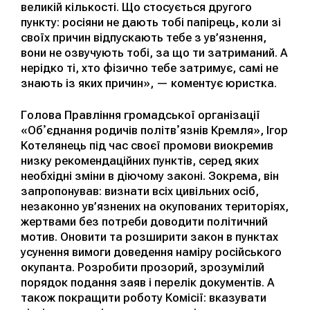
великій кількості. Що стосується другого
пункту: росіяни не дають тобі папірець, коли зі
своїх причин відпускають тебе з ув’язнення,
вони не озвучують тобі, за що ти затриманий. А
нерідко ті, хто фізично тебе затримує, самі не
знають із яких причин», — коментує юристка.
Голова Правління громадської організації
«Обʼєднання родичів політвʼязнів Кремля», Ігор
Котелянець під час своєї промови виокремив
низку рекомендаційних пунктів, серед яких
необхідні зміни в діючому законі. Зокрема, він
запропонував: визнати всіх цивільних осіб,
незаконно ув’язнених на окупованих територіях,
жертвами без потреби доводити політичний
мотив. Оновити та розширити закон в пунктах
усунення вимоги доведення наміру російського
окупанта. Розробити прозорий, зрозумілий
порядок подання заяв і перелік документів. А
також покращити роботу Комісії: вказувати