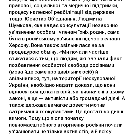
правової, соціальної та медичної підтримки,
процесу належної реабілітації від держави
тощо. Юристка Об’єднання, Людмила
Шумкова, яка надає консультації незаконно
ув’язненим особам і членам їхніх родин, сама
була в російському ув’язненні під час окупації
Херсону. Вона також звільнилася не за
процедурою обміну. «Ми почали частіше
стикатися з тим, що людям, які зазнали факт
позбавлення особистої свободи росіянами
(мова йде саме про цивільних осіб) й
звільнилися, тут, на території неокупованої
України, необхідно надати докази, що вони
відносяться до категорій, які визначені в цьому
законі, а це — активісти або громадські діячі. А
також держава вимагає довести мотив
затримання їх окупантами. Це достатньо дивні
вимоги. Тому що після початку
повномасштабного вторгнення росіяни почали
ув’язнювати не тільки активістів, а й всіх у