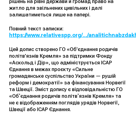
рішень на рівні держави й громад право на
житло для звільнених цивільних і далі
залишатиметься лише на папері.
Повний текст записки:
https://www.relativespp.org/.../analitichnabzdak
Цей допис створено ГО «Об’єднання родичів
політв’язнів Кремля» за підтримки Фонду
«Аскольд і Дір», що адмініструється ІСАР
Єднання в межах проєкту «Сильне
громадянське суспільство України — рушій
реформ і демократії» за фінансування Норвегії
та Швеції. Зміст допису є відповідальністю ГО
«Обʼєднання родичів політвʼязнів Кремля» та
не є відображенням поглядів урядів Норвегії,
Швеції або ІСАР Єднання.