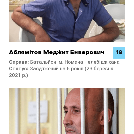
19
Аблямітов Меджит Енверович
Справа:
Батальйон ім. Номана Челебіджіхана
Статус:
Засуджений на 6 років (23 березня
2021 р.)