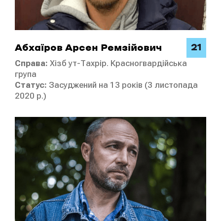
21
Абхаїров Арсен Ремзійович
Справа:
Хізб ут-Тахрір. Красногвардійська
група
Статус:
Засуджений на 13 років (3 листопада
2020 р.)