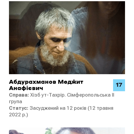
Абдурахманов Меджит
17
Анафієвич
Справа:
Хізб ут-Тахрір. Сімферопольська ІI
група
Статус:
Засуджений на 12 років (12 травня
2022 р.)