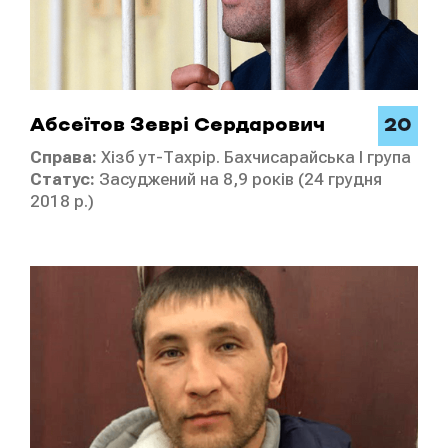
20
Абсеїтов Зеврі Сердарович
Справа:
Хізб ут-Тахрір. Бахчисарайська I група
Статус:
Засуджений на 8,9 років (24 грудня
2018 р.)