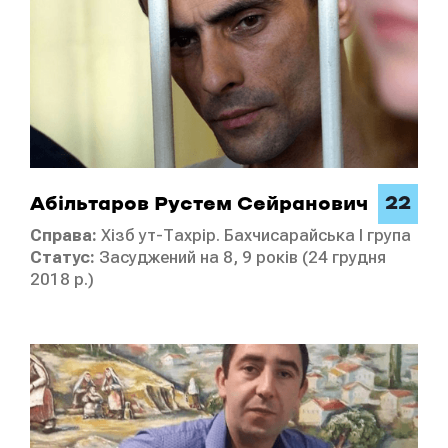
22
Абільтаров Рустем Сейранович
Справа:
Хізб ут-Тахрір. Бахчисарайська I група
Статус:
Засуджений на 8, 9 років (24 грудня
2018 р.)