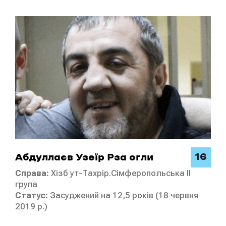
16
Абдуллаєв Узеїр Рза огли
Справа:
Хізб ут-Тахрір.Сімферопольська ІI
група
Статус:
Засуджений на 12,5 років (18 червня
2019 р.)