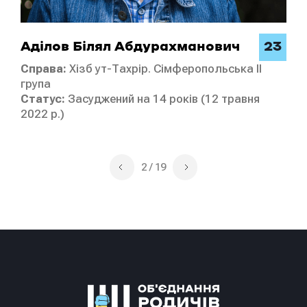
23
Аділов Білял Абдурахманович
Справа:
Хізб ут-Тахрір. Сімферопольська II
група
Статус:
Засуджений на 14 років (12 травня
2022 р.)
2 / 19