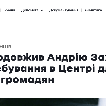
Бранці
Допомога
Документування
Аналітика
НЦІВ
одовжив Андрію З
бування в Центрі д
 громадян