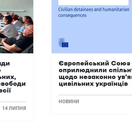
ади
Європейський Союз 
о
оприлюднили спільн
ьних,
щодо незаконно ув’
свободи
цивільних українців
есії
НОВИНИ
14 ЛИПНЯ