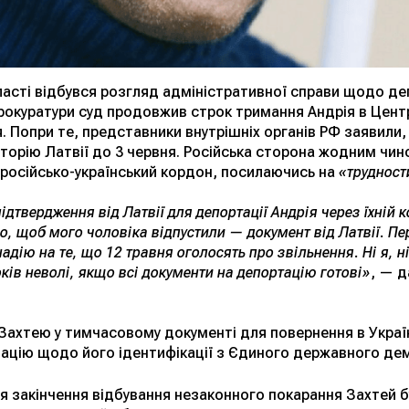
бласті відбувся розгляд адміністративної справи щодо де
прокуратури суд продовжив строк тримання Андрія в Цен
. Попри те, представники внутрішніх органів РФ заявили
иторію Латвії до 3 червня. Російська сторона жодним чи
 російсько-український кордон, посилаючись на
«трудност
дтвердження від Латвії для депортації Андрія через їхній 
о, щоб мого чоловіка відпустили — документ від Латвії. Пе
адію на те, що 12 травня оголосять про звільнення. Ні я, 
ків неволі, якщо всі документи на депортацію готові»
, — 
Захтею у тимчасовому документі для повернення в Україн
ацію щодо його ідентифікації з Єдиного державного дем
ля закінчення відбування незаконного покарання Захтей 