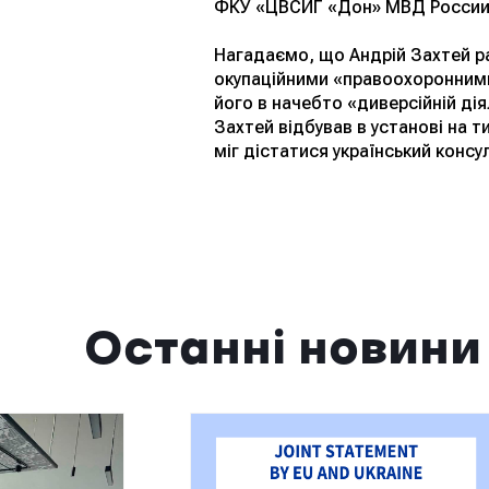
ФКУ «ЦВСИГ «Дон» МВД России» 
Нагадаємо, що Андрій Захтей р
окупаційними «правоохоронними» 
його в начебто «диверсійній дія
Захтей відбував в установі на т
міг дістатися український консул
Останні новини