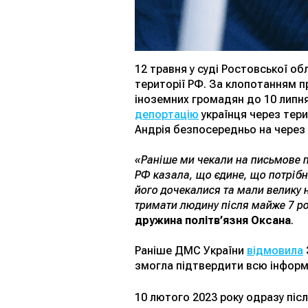
12 травня у суді Ростовської о
території РФ. За клопотанням 
іноземних громадян до 10 липня
депортацію
українця через тер
Андрія безпосередньо на через
«Раніше ми чекали на письмове пі
РФ казала, що єдине, що потрібн
його дочекалися та мали велику н
тримати людину після майже 7 ро
дружина політв’язня Оксана
.
Раніше ДМС України
відмовила
змогла підтвердити всю інформ
10 лютого 2023 року одразу піс