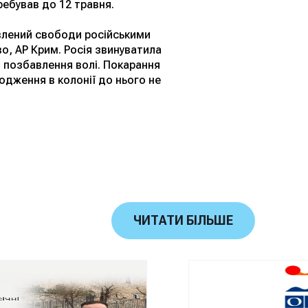
ебував до 12 травня.
влений свободи російськими
во, АР Крим. Росія звинуватила
в позбавлення волі. Покарання
ходження в колонії до нього не
ЧИТАТИ БІЛЬШЕ