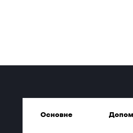
Основне
Допом