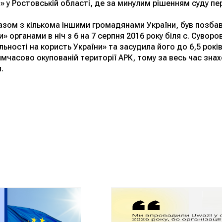
у Ростовській області, де за минулим рішенням суду пер
азом з кількома іншими громадянами України, був позба
органами в ніч з 6 на 7 серпня 2016 року біля с. Суворо
льності на користь України» та засудила його до 6,5 рокі
имчасово окупованій території АРК, тому за весь час зна
.