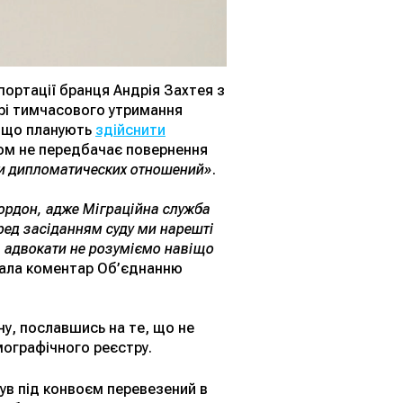
портації бранця Андрія Захтея з
трі тимчасового утримання
, що планують
здійснити
ном не передбачає повернення
и дипломатических отношений»
.
кордон, адже Міграційна служба
ред засіданням суду ми нарешті
ні адвокати не розуміємо навіщо
дала коментар Об’єднанню
у, пославшись на те, що не
ографічного реєстру.
був під конвоєм перевезений в