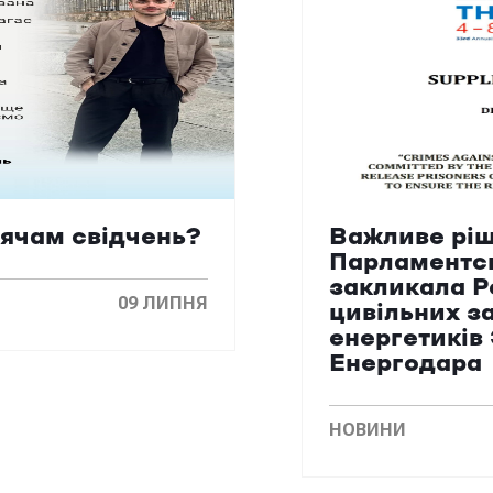
сячам свідчень?
Важливе ріш
Парламентс
закликала Р
09 ЛИПНЯ
цивільних з
енергетиків
Енергодара
НОВИНИ