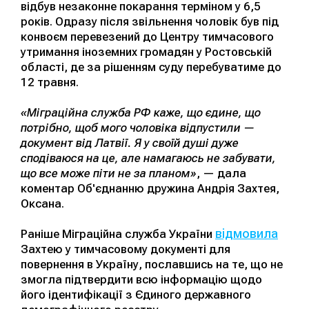
відбув незаконне покарання терміном у 6,5
років. Одразу після звільнення чоловік був під
конвоєм перевезений до Центру тимчасового
утримання іноземних громадян у Ростовській
області, де за рішенням суду перебуватиме до
12 травня.
«Міграційна служба РФ каже, що єдине, що
потрібно, щоб мого чоловіка відпустили —
документ від Латвії. Я у своїй душі дуже
сподіваюся на це, але намагаюсь не забувати,
що все може піти не за планом»
, — дала
коментар Об'єднанню дружина Андрія Захтея,
Оксана.
відмовила
Раніше Міграційна служба України
Захтею у тимчасовому документі для
повернення в Україну, пославшись на те, що не
змогла підтвердити всю інформацію щодо
його ідентифікації з Єдиного державного