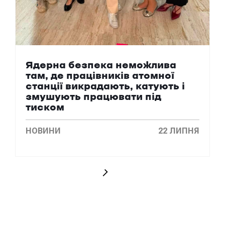
Ядерна безпека неможлива
там, де працівників атомної
станції викрадають, катують і
змушують працювати під
тиском
НОВИНИ
22 ЛИПНЯ