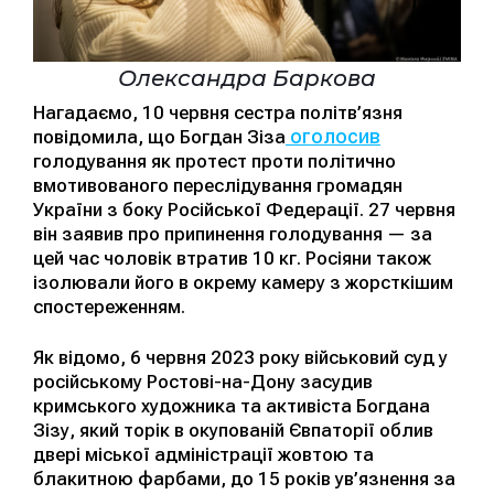
Олександра Баркова
Нагадаємо, 10 червня сестра політв’язня
оголосив
повідомила, що Богдан Зіза
голодування як протест проти політично
вмотивованого переслідування громадян
України з боку Російської Федерації. 27 червня
він заявив про припинення голодування — за
цей час чоловік втратив 10 кг. Росіяни також
ізолювали його в окрему камеру з жорсткішим
спостереженням.
Як відомо, 6 червня 2023 року військовий суд у
російському Ростові-на-Дону засудив
кримського художника та активіста Богдана
Зізу, який торік в окупованій Євпаторії облив
двері міської адміністрації жовтою та
блакитною фарбами, до 15 років ув’язнення за