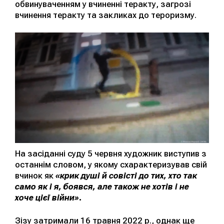
обвинуваченням у вчиненні теракту, загрозі
вчинення теракту та закликах до тероризму.
На засіданні суду 5 червня художник виступив з
останнім словом, у якому схарактеризував свій
вчинок як
«
крик душі й совісті до тих, хто так
само як і я, боявся, але також не хотів і не
хоче цієї війни
».
Зізу затримали 16 травня 2022 р., однак ще