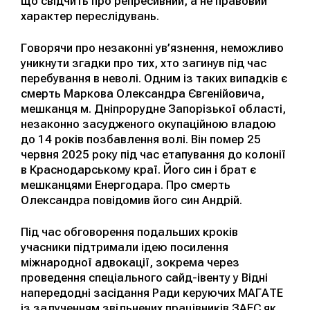
що свідчить про репресивний, а не правовий
характер переслідувань.
Говорячи про незаконні ув’язнення, неможливо
уникнути згадки про тих, хто загинув під час
перебування в неволі. Одним із таких випадків є
смерть Маркова Олександра Євгенійовича,
мешканця м. Дніпрорудне Запорізької області,
незаконно засудженого окупаційною владою
до 14 років позбавлення волі. Він помер 25
червня 2025 року під час етапування до колонії
в Краснодарському краї. Його син і брат є
мешканцями Енергодара. Про смерть
Олександра повідомив його син Андрій.
Під час обговорення подальших кроків
учасники підтримали ідею посилення
міжнародної адвокації, зокрема через
проведення спеціального сайд-івенту у Відні
напередодні засідання Ради керуючих МАГАТЕ
із залученням звільнених працівників ЗАЕС як