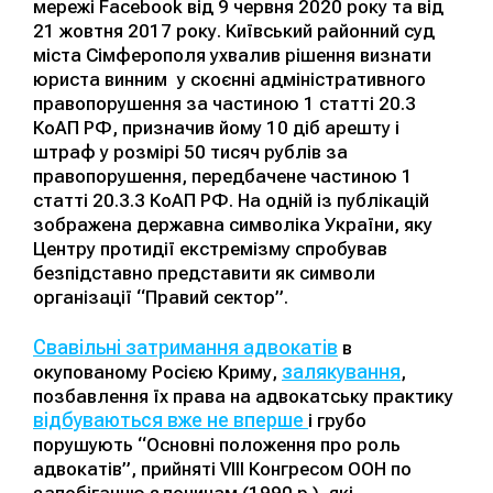
мережі Facebook від 9 червня 2020 року та від
21 жовтня 2017 року. Київський районний суд
міста Сімферополя ухвалив рішення визнати
юриста винним у скоєнні адміністративного
правопорушення за частиною 1 статті 20.3
КоАП РФ, призначив йому 10 діб арешту і
штраф у розмірі 50 тисяч рублів за
правопорушення, передбачене частиною 1
статті 20.3.3 КоАП РФ. На одній із публікацій
зображена державна символіка України, яку
Центру протидії екстремізму спробував
безпідставно представити як символи
організації “Правий сектор”.
Свавільні затримання адвокатів
в
залякування
окупованому Росією Криму,
,
позбавлення їх права на адвокатську практику
відбуваються вже не вперше
і грубо
порушують “Основні положення про роль
адвокатів”, прийняті VIII Конгресом ООН по
запобіганню злочинам (1990 р.), які