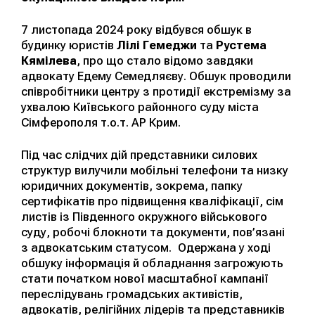
7 листопада 2024 року відбувся обшук в
будинку юристів
Лілі Гемеджи
та
Рустема
Кямілева
, про що стало відомо завдяки
адвокату Едему Семедляєву. Обшук проводили
співробітники центру з протидії екстремізму за
ухвалою Київського районного суду міста
Сімферополя т.о.т. АР Крим.
Під час слідчих дій представники силових
структур вилучили мобільні телефони та низку
юридичних документів, зокрема, папку
сертифікатів про підвищення кваліфікації, сім
листів із Південного окружного військового
суду, робочі блокноти та документи, пов’язані
з адвокатським статусом. Одержана у ході
обшуку інформація й обладнання загрожують
стати початком нової масштабної кампанії
переслідувань громадських активістів,
адвокатів, релігійних лідерів та представників