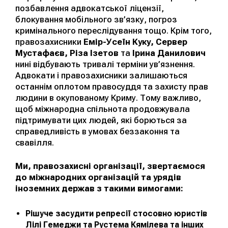
позбавлення адвокатської ліцензії,
блокування мобільного зв’язку, погроз
кримінального переслідування тощо. Крім того,
правозахисники
Емір-Усеїн Куку, Сервер
Мустафаєв, Різа Ізетов
та
Ірина Данилович
нині відбувають тривалі терміни ув’язнення.
Адвокати і правозахисники залишаються
останнім оплотом правосуддя та захисту прав
людини в окупованому Криму. Тому важливо,
щоб міжнародна спільнота продовжувала
підтримувати цих людей, які борються за
справедливість в умовах беззаконня та
свавілля.
Ми, правозахисні організації, звертаємося
до міжнародних організацій та урядів
іноземних держав з такими вимогами:
Рішуче засудити репресії стосовно юристів
Лілі Гемеджи та Рустема Кямілева та інших