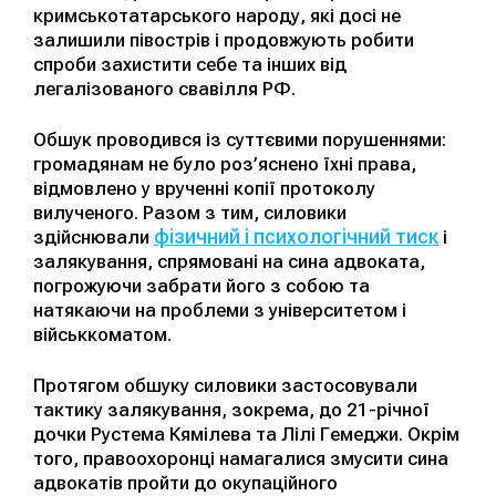
кримськотатарського народу, які досі не
залишили півострів і продовжують робити
спроби захистити себе та інших від
легалізованого свавілля РФ.
Обшук проводився із суттєвими порушеннями:
громадянам не було роз’яснено їхні права,
відмовлено у врученні копії протоколу
вилученого. Разом з тим, силовики
фізичний і психологічний тиск
здійснювали
і
залякування, спрямовані на сина адвоката,
погрожуючи забрати його з собою та
натякаючи на проблеми з університетом і
військкоматом.
Протягом обшуку силовики застосовували
тактику залякування, зокрема, до 21-річної
дочки Рустема Кямілева та Лілі Гемеджи. Окрім
того, правоохоронці намагалися змусити сина
адвокатів пройти до окупаційного