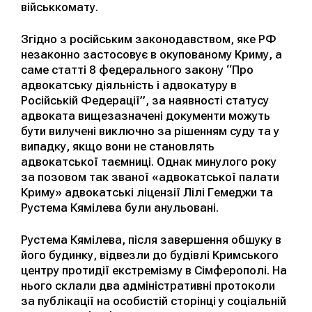
військкомату.
Згідно з російським законодавством, яке РФ
незаконно застосовує в окупованому Криму, а
саме статті 8 федерального закону “Про
адвокатську діяльність і адвокатуру в
Російській Федерації”, за наявності статусу
адвоката вищезазначені документи можуть
бути вилучені виключно за рішенням суду та у
випадку, якщо вони не становлять
адвокатської таємниці. Однак минулого року
за позовом так званої «адвокатської палати
Криму» адвокатські ліцензії Лілі Гемеджи та
Рустема Кямілева були анульовані.
Рустема Кямілева, після завершення обшуку в
його будинку, відвезли до будівлі Кримського
центру протидії екстремізму в Сімферополі. На
нього склали два адміністративні протоколи
за публікації на особистій сторінці у соціальній