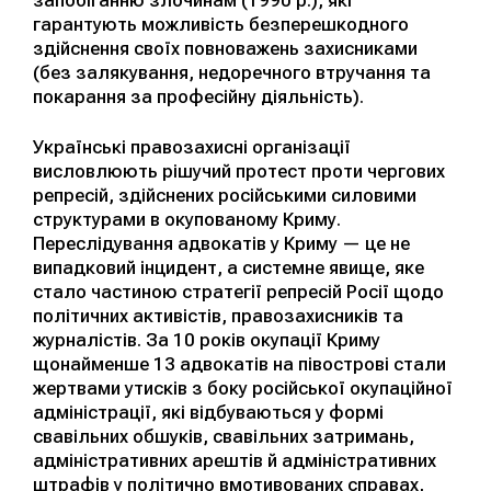
гарантують можливість безперешкодного
здійснення своїх повноважень захисниками
(без залякування, недоречного втручання та
покарання за професійну діяльність).
Українські правозахисні організації
висловлюють рішучий протест проти чергових
репресій, здійснених російськими силовими
структурами в окупованому Криму.
Переслідування адвокатів у Криму — це не
випадковий інцидент, а системне явище, яке
стало частиною стратегії репресій Росії щодо
політичних активістів, правозахисників та
журналістів. За 10 років окупації Криму
щонайменше 13 адвокатів на півострові стали
жертвами утисків з боку російської окупаційної
адміністрації, які відбуваються у формі
свавільних обшуків, свавільних затримань,
адміністративних арештів й адміністративних
штрафів у політично вмотивованих справах,