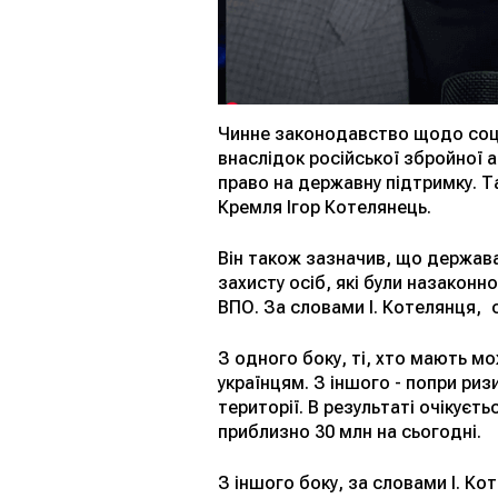
Чинне законодавство щодо соціа
внаслідок російської збройної а
право на державну підтримку. Т
Кремля Ігор Котелянець.
Він також зазначив, що держава
захисту осіб, які були назакон
ВПО. За словами І. Котелянця, с
З одного боку, ті, хто мають м
українцям. З іншого - попри риз
території. В результаті очікуєт
приблизно 30 млн на сьогодні.
З іншого боку, за словами І. Ко