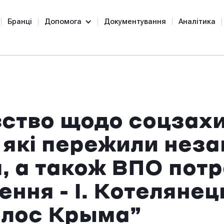
Бранці
Допомога
Документування
Аналітика
ство щодо соцзах
 які пережили нез
я, а також ВПО пот
ння - І. Котелянець
олос Крыма”