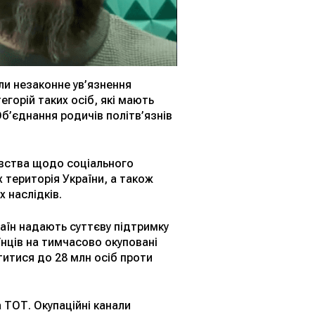
ли незаконне ув’язнення
егорій таких осіб, які мають
Об’єднання родичів політв’язнів
авства щодо соціального
 територія України, а також
 наслідків.
раїн надають суттєву підтримку
їнців на тимчасово окуповані
отитися до 28 млн осіб проти
 ТОТ. Окупаційні канали