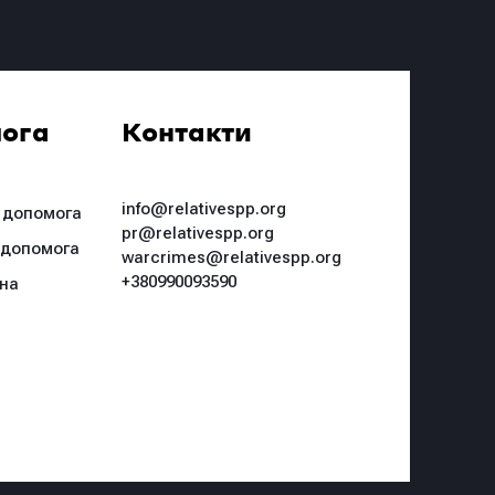
ога
Контакти
info@relativespp.org
 допомога
pr@relativespp.org
 допомога
warcrimes@relativespp.org
+380990093590
чна