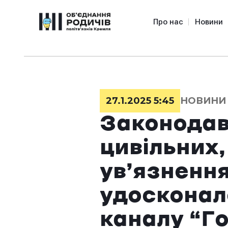
Про нас
Новини
27.1.2025 5:45
НОВИНИ
Законодав
цивільних,
ув’язненн
удосконале
каналу “Г