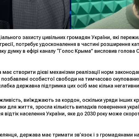
льного захисту цивільних громадян України, які пережи
гресії, потребує удосконалення в частині розширення кат
аку думку в ефірі каналу “Голос Крыма” висловив голова 
 має створити дієві механізми реалізації норм законод
но позбавлені особистої свободи на тимчасово окупованих
лабка державна підтримка цих осіб має кілька негативних
ожливість, виїжджають за кордон, оскільки уряди інших к
ики для життя, зросла кількість випадків повернення укра
ься відтік населення України, яке до 2030 року може скор
телянця, держава має тримати зв’язок і з громадянами на