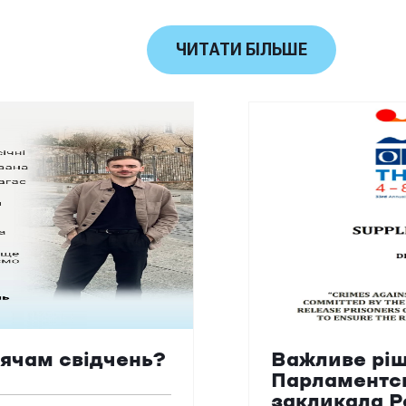
ЧИТАТИ БІЛЬШЕ
сячам свідчень?
Важливе ріш
Парламентс
закликала Р