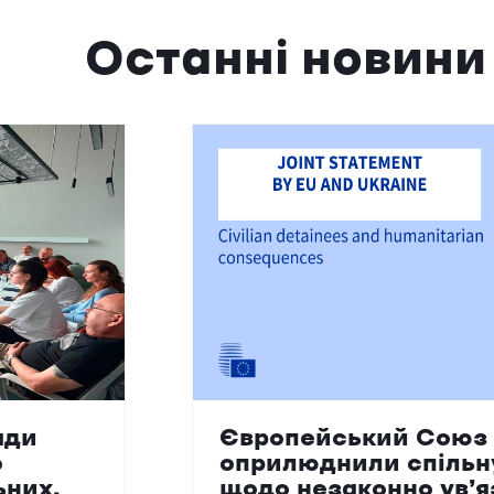
Останні новини
ади
Європейський Союз 
о
оприлюднили спільн
ьних,
щодо незаконно ув’