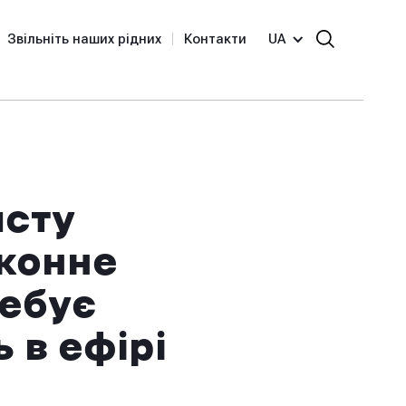
Звільніть наших рідних
Контакти
UA
исту
аконне
ребує
 в ефірі