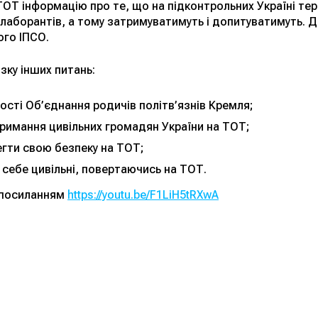
ОТ інформацію про те, що на підконтрольних Україні тер
олаборантів, а тому затримуватимуть і допитуватимуть. 
го ІПСО.
изку інших питань:
ості Об’єднання родичів політв’язнів Кремля;
тримання цивільних громадян України на ТОТ;
егти свою безпеку на ТОТ;
 себе цивільні, повертаючись на ТОТ.
а посиланням
https://youtu.be/F1LiH5tRXwA