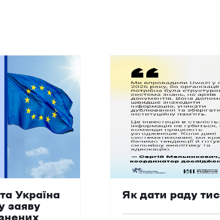
та Україна
Як дати раду ти
у заяву
язнених