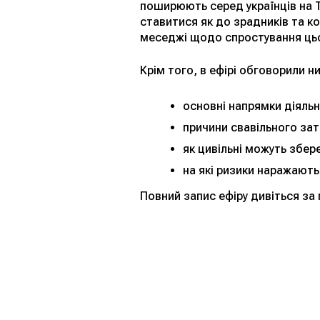
поширюють серед українців на Т
ставитися як до зрадників та к
меседжі щодо спростування цьо
Крім того, в ефірі обговорили н
основні напрямки діяльн
причини свавільного за
як цивільні можуть збер
на які ризики наражають
Повний запис ефіру дивіться з