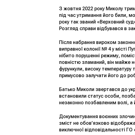
З жовтня 2022 року Миколу трим
під час утримання його били, м
року так званий «Верховний суд»
Розгляд справи відбувався в зак
Після набрання вироком законно
виправної колонії № 4 у місті Пу
нібито порушенні режиму, поміс
повністю зламаний, він майже не
фурункули, високу температуру т
примусово залучати його до ро
Батько Миколи звертався до укра
встановили статус особи, позба
незаконно позбавленим волі, а 
Документування воєнних злочині
зміст не обов’язково відображає
виключної відповідальності ГО 