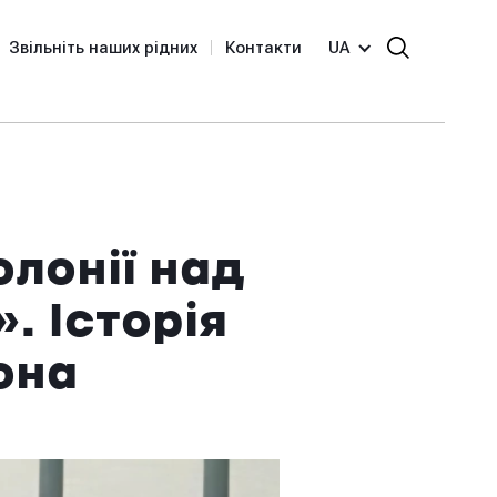
Звільніть наших рідних
Контакти
UA
олонії над
 Історія
она