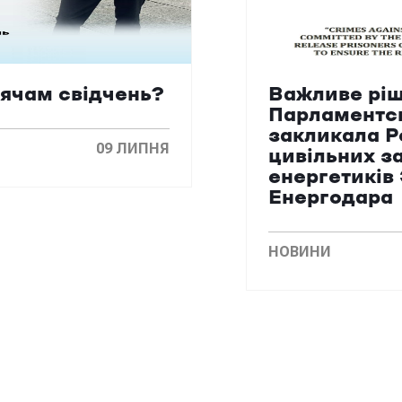
сячам свідчень?
Важливе ріш
Парламентс
закликала Р
09 ЛИПНЯ
цивільних з
енергетиків
Енергодара
НОВИНИ