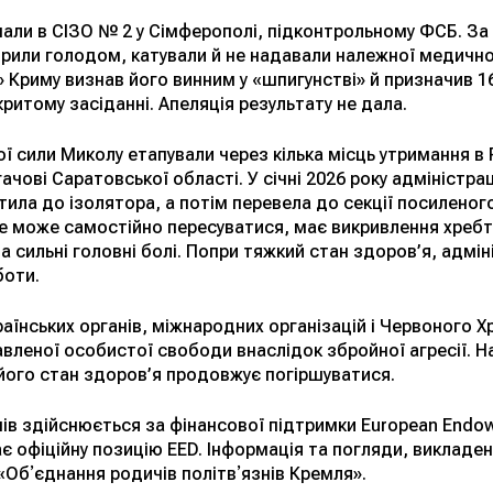
али в СІЗО № 2 у Сімферополі, підконтрольному ФСБ. За й
орили голодом, катували й не надавали належної медично
 Криму визнав його винним у «шпигунстві» й призначив 16
ритому засіданні. Апеляція результату не дала.
ї сили Миколу етапували через кілька місць утримання в
гачові Саратовської області. У січні 2026 року адміністра
тила до ізолятора, а потім перевела до секції посиленог
 може самостійно пересуватися, має викривлення хребта, 
а сильні головні болі. Попри тяжкий стан здоров’я, адмін
боти.
їнських органів, міжнародних організацій і Червоного Хр
вленої особистої свободи внаслідок збройної агресії. Н
його стан здоров’я продовжує погіршуватися.
в здійснюється за фінансової підтримки European Endowm
 офіційну позицію EED. Інформація та погляди, викладені
«Обʼєднання родичів політвʼязнів Кремля».