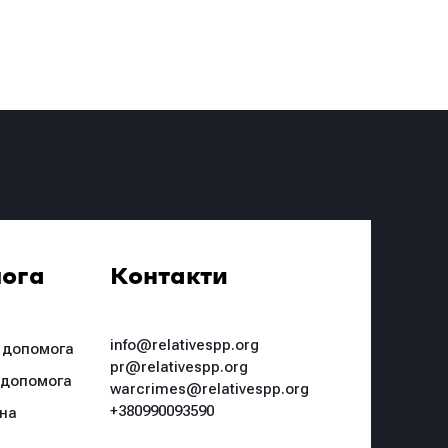
ога
Контакти
info@relativespp.org
 допомога
pr@relativespp.org
 допомога
warcrimes@relativespp.org
+380990093590
чна