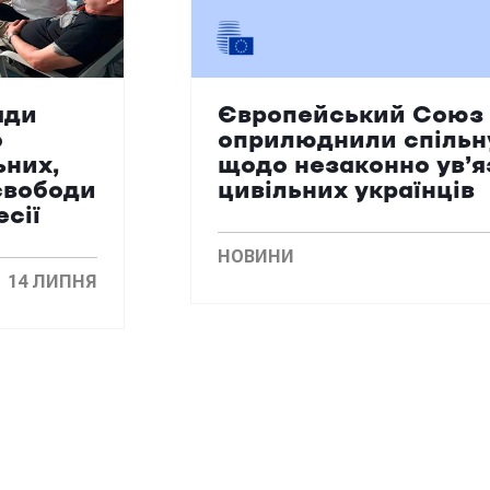
ади
Європейський Союз 
о
оприлюднили спільн
ьних,
щодо незаконно ув’
свободи
цивільних українців
есії
НОВИНИ
14 ЛИПНЯ