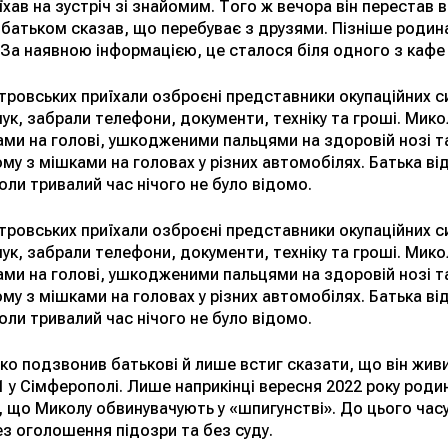
хав на зустріч зі знайомим. Того ж вечора він перестав в
батьком сказав, що перебуває з друзями. Пізніше родин
 За наявною інформацією, це сталося біля одного з кафе 
тровських приїхали озброєні представники окупаційних с
ук, забрали телефони, документи, техніку та гроші. Мико
ами на голові, ушкодженими пальцями на здоровій нозі та
ому з мішками на головах у різних автомобілях. Батька в
оли тривалий час нічого не було відомо.
тровських приїхали озброєні представники окупаційних с
ук, забрали телефони, документи, техніку та гроші. Мико
ами на голові, ушкодженими пальцями на здоровій нозі та
ому з мішками на головах у різних автомобілях. Батька в
оли тривалий час нічого не було відомо.
тко подзвонив батькові й лише встиг сказати, що він живи
1 у Сімферополі. Лише наприкінці вересня 2022 року роди
 що Миколу обвинувачують у «шпигунстві». До цього часу
з оголошення підозри та без суду.