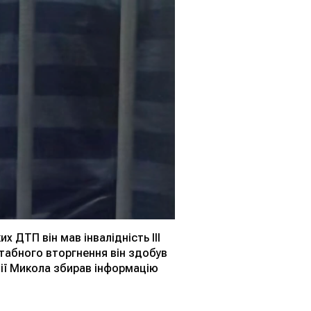
 ДТП він мав інвалідність III
табного вторгнення він здобув
ції Микола збирав інформацію