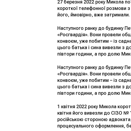
27 березня 2022 року Микола пої
короткої телефонної розмови з 
його, ймовірно, вже затримали.
Наступного ранку до будинку Пе
«Росгвардія». Вони провели обш
конвоєм, уже побитим – із садн
цього батька і сина вивезли з д
півтори години, а про долю Мик
Наступного ранку до будинку Пе
«Росгвардія». Вони провели обш
конвоєм, уже побитим – із садн
цього батька і сина вивезли з д
півтори години, а про долю Мик
1 квітня 2022 року Микола коро
квітня його вивезли до СІЗО № 
російською стороною адвоката,
процесуального оформлення, бе