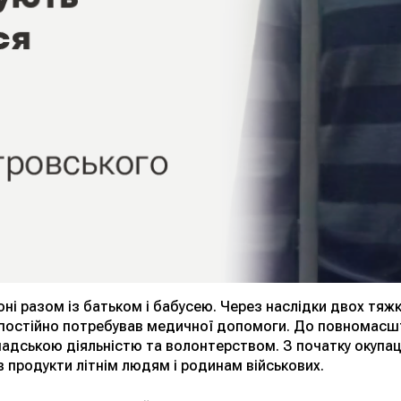
і разом із батьком і бабусею. Через наслідки двох тяжких
і постійно потребував медичної допомоги. До повномасш
мадською діяльністю та волонтерством. З початку окупа
в продукти літнім людям і родинам військових.