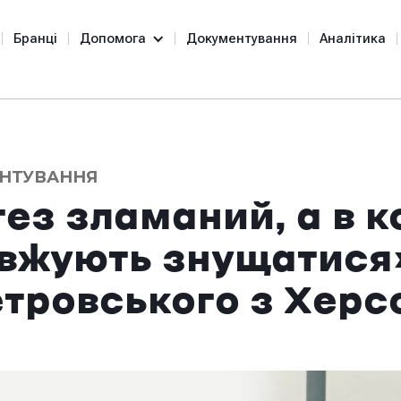
Бранці
Допомога
Документування
Аналітика
НТУВАННЯ
ез зламаний, а в к
вжують знущатися».
тровського з Херс