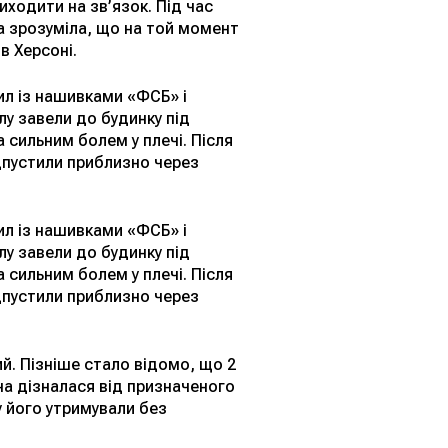
иходити на зв’язок. Під час
а зрозуміла, що на той момент
в Херсоні.
ил із нашивками «ФСБ» і
лу завели до будинку під
 сильним болем у плечі. Після
ідпустили приблизно через
ил із нашивками «ФСБ» і
лу завели до будинку під
 сильним болем у плечі. Після
ідпустили приблизно через
й. Пізніше стало відомо, що 2
на дізналася від призначеного
 його утримували без