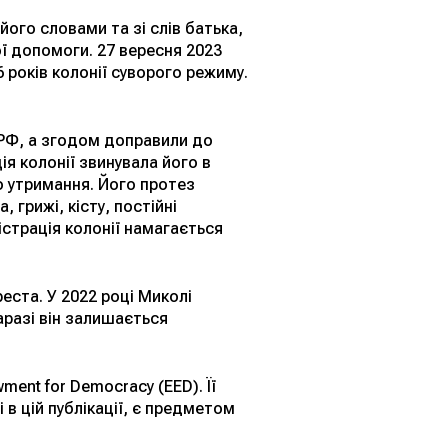
ого словами та зі слів батька,
ї допомоги. 27 вересня 2023
 років колонії суворого режиму.
 РФ, а згодом доправили до
ція колонії звинувала його в
о утримання. Його протез
грижі, кісту, постійні
істрація колонії намагається
еста. У 2022 році Миколі
аразі він залишається
ent for Democracy (EED). Її
 в цій публікації, є предметом