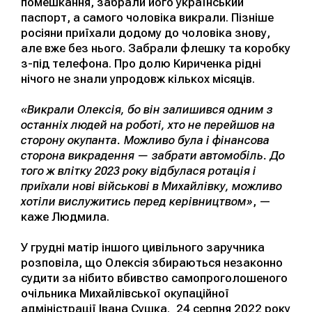
помешкання, забрали його український
паспорт, а самого чоловіка викрали. Пізніше
росіяни приїхали додому до чоловіка знову,
але вже без нього. Забрали флешку та коробку
з-під телефона. Про долю Кириченка рідні
нічого не знали упродовж кількох місяців.
«Викрали Олексія, бо він залишився одним з
останніх людей на роботі, хто не перейшов на
сторону окупанта. Можливо була і фінансова
сторона викрадення — забрати автомобіль. До
того ж влітку 2023 року відбулася ротація і
приїхали нові військові в Михайлівку, можливо
хотіли вислужитись перед керівництвом»
, —
каже Людмила.
У грудні матір іншого цивільного заручника
розповіла, що Олексія збираються незаконно
судити за нібито вбивство самопроголошеного
очільника Михайлівської окупаційної
адміністрації Івана Сушка. 24 серпня 2022 року