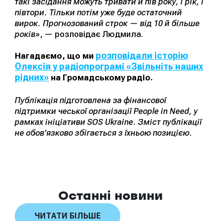
такі засідання можуть тривати й пів року, і рік, і
півтори. Тільки потім уже буде остаточний
вирок. Прогнозований строк — від 10 й більше
років»
, — розповідає Людмила.
розповідали історію
Нагадаємо, що ми
Олексія у радіопрограмі «Звільніть наших
рідних»
на Громадському радіо.
Публікація підготовлена за фінансової
підтримки чеської організації People in Need, у
рамках ініціативи SOS Ukraine. Зміст публікації
не обов’язково збігається з їхньою позицією.
Останні новини
ЧИТАТИ БІЛЬШЕ