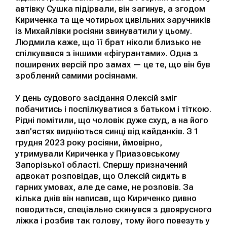
автівку Сушка підірвали, він загинув, а згодом
Кириченка та ще чотирьох цивільних заручників
із Михайлівки росіяни звинуватили у цьому.
Людмила каже, що її брат ніколи близько не
спілкувався з іншими «фігурантами». Одна з
поширених версій про замах — це те, що він був
зроблений самими росіянами.
У день судового засідання Олексій зміг
побачитись і поспілкуватися з батьком і тіткою.
Рідні помітили, що чоловік дуже схуд, а на його
зап’ястях видніються синці від кайданків. З 1
грудня 2023 року росіяни, ймовірно,
утримували Кириченка у Приазовському
Запорізької області. Спершу призначений
адвокат розповідав, що Олексій сидить в
гарних умовах, але де саме, не розповів. За
кілька днів він написав, що Кириченко дивно
поводиться, спеціально скинувся з двоярусного
ліжка і розбив так голову, тому його повезуть у