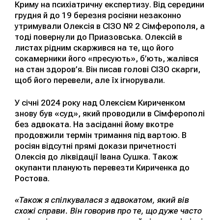
Криму на психіатричну експертизу. Від середини
грудня й до 19 березня росіяни незаконно
утримували Олексія в СІЗО № 2 Сімферополя, а
тоді повернули до Приазовська. Олексій в
листах рідним скаржився на те, що його
сокамерники його «пресують», б’ють, жалівся
на стан здоров’я. Він писав голові СІЗО скарги,
щоб його перевели, але їх ігнорували.
У січні 2024 року над Олексієм Кириченком
знову був «суд», який проводили в Сімферополі
без адвоката. На засіданні йому вкотре
продовжили термін тримання під вартою. В
росіян відсутні прямі докази причетності
Олексія до ліквідації Івана Сушка. Також
окупанти планують перевезти Кириченка до
Ростова.
«Також я спілкувалася з адвокатом, який вів
схожі справи. Він говорив про те, що дуже часто