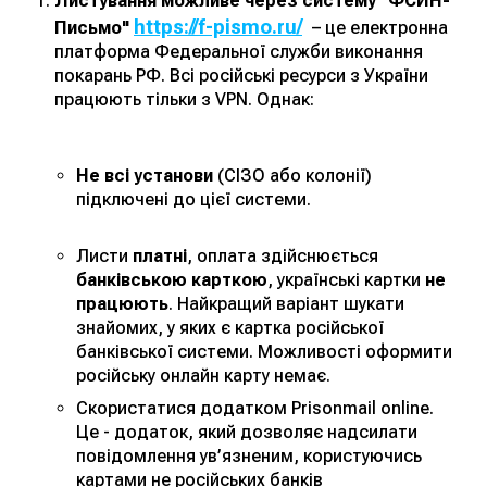
Листування можливе через систему "ФСИН-
https://f-pismo.ru/
Письмо"
– це електронна
платформа Федеральної служби виконання
покарань РФ. Всі російські ресурси з України
працюють тільки з VPN. Однак:
Не всі установи
(СІЗО або колонії)
підключені до цієї системи.
Листи
платні
, оплата здійснюється
банківською карткою
, українські картки
не
працюють
. Найкращий варіант шукати
знайомих, у яких є картка російської
банківської системи. Можливості оформити
російську онлайн карту немає.
Скористатися додатком Prisonmail online.
Це - додаток, який дозволяє надсилати
повідомлення ув’язненим, користуючись
картами не російських банків