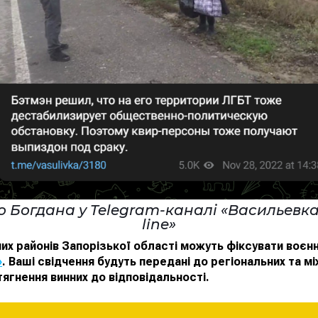
о Богдана у Telegram-каналі «Васильевка
line»
х районів Запорізької області можуть фіксувати воєнн
»
. Ваші свідчення будуть передані до регіональних та м
тягнення винних до відповідальності.