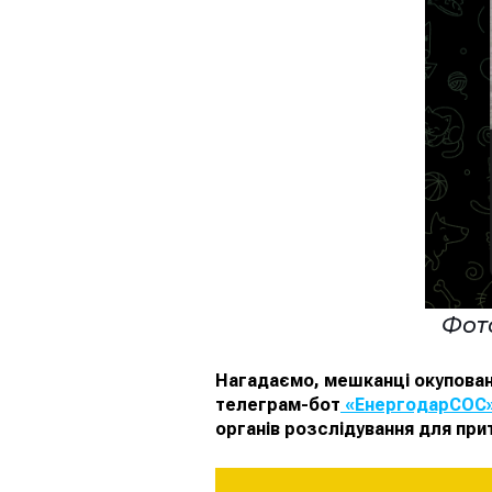
Фот
Нагадаємо, мешканці окуповани
телеграм-бот
«‎ЕнергодарСОС
органів розслідування для при