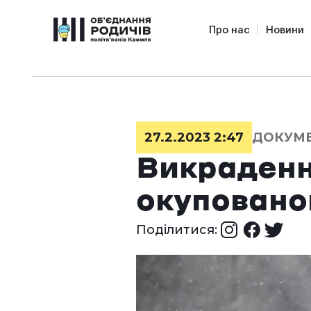
Про нас
Новини
27.2.2023 2:47
ДОКУМ
Викрадення
окуповано
Поділитися: