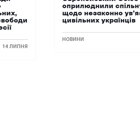
о
оприлюднили спільн
ьних,
щодо незаконно ув’
свободи
цивільних українців
есії
НОВИНИ
14 ЛИПНЯ