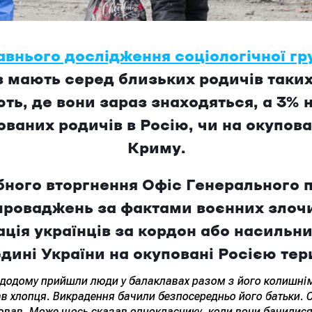
внього дослідження соціологічної гр
в мають серед близьких родичів таких
ають, де вони зараз знаходяться, а 3%
аних родичів в Росію, чи на окупован
Криму.
ного вторгнення Офіс Генерального 
проваджень за фактами воєнних злочи
ація українців за кордон або насиль
дині України на окуповані Росією тери
а додому прийшли люди у балаклавах разом з його колишн
здав хлопця. Викрадення бачили безпосередньо його батьки.
ював. Може щось сказав однокласнику, коли вони бачилися