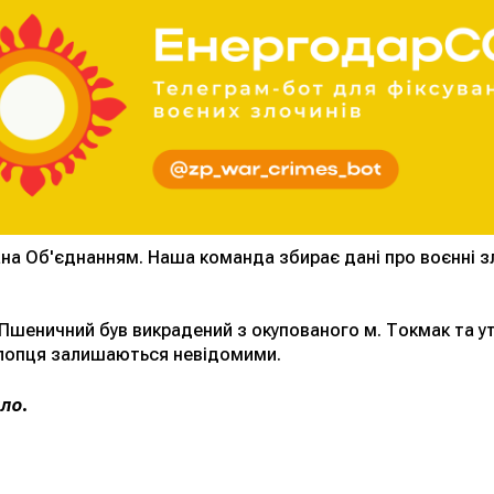
ана Об'єднанням. Наша команда збирає дані про воєнні з
 Пшеничний був викрадений з окупованого м. Токмак та у
хлопця залишаються невідомими.
ило.