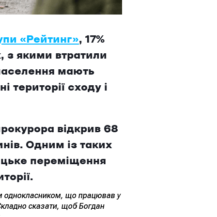
упи «Рейтинг»
, 17%
, з якими втратили
 населення мають
і території сходу і
прокурора відкрив 68
нів. Одним із таких
ницьке переміщення
торії.
ім однокласником, що працював у
 Складно сказати, щоб Богдан
.