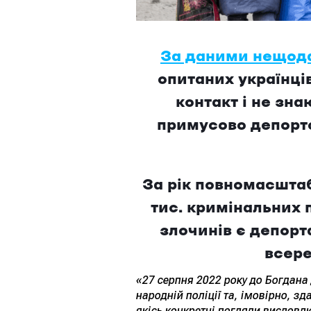
За даними нещода
опитаних українці
контакт і не зн
примусово депортов
За рік повномасштаб
тис. кримінальних 
злочинів є депорт
всере
«27 серпня 2022 року до Богдан
народній поліції та, імовірно, 
якісь конкретні погляди висловл