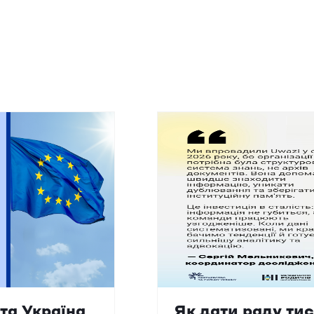
та Україна
Як дати раду ти