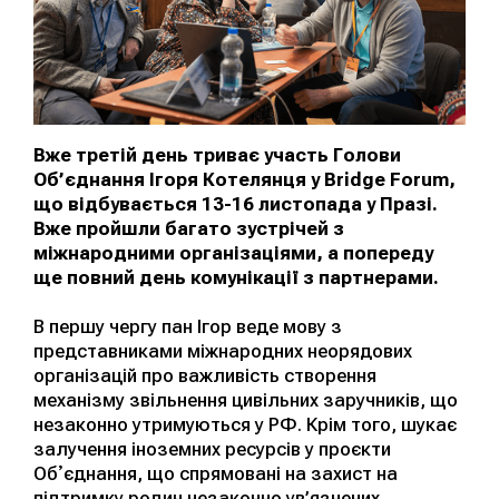
Вже третій день триває участь Голови
Об’єднання Ігоря Котелянця у Bridge Forum,
що відбувається 13-16 листопада у Празі.
Вже пройшли багато зустрічей з
міжнародними організаціями, а попереду
ще повний день комунікації з партнерами.
В першу чергу пан Ігор веде мову з
представниками міжнародних неорядових
організацій про важливість створення
механізму звільнення цивільних заручників, що
незаконно утримуються у РФ. Крім того, шукає
залучення іноземних ресурсів у проєкти
Обʼєднання, що спрямовані на захист на
підтримку родин незаконно ув’язнених