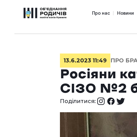
Про нас
Новини
13.6.2023 11:49
ПРО БР
Росіяни к
СІЗО №2 б
Поділитися: