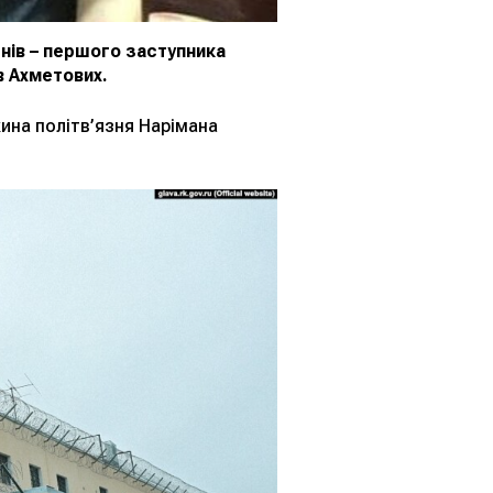
нів – першого заступника
в Ахметових.
ина політв’язня Нарімана