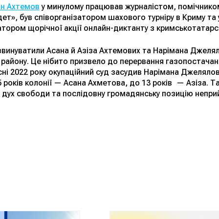
н Ахтемов
у минулому працював журналістом, помічнико
ет», був співорганізатором шахового турніру в Криму та
затором щорічної акції онлайн-диктанту з кримськотатарс
звинуватили Асана й Азіза Ахтемових та Нарімана Джеляла
айону. Це нібито призвело до перервання газопостачання
есні 2022 року окупаційний суд засудив Нарімана Джеляло
5 років колонії — Асана Ахметова, до 13 років — Азіза. Т
й дух свободи та послідовну громадянську позицію неприй