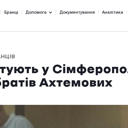
Бранці
Допомога
Документування
Аналітика
АНЦІВ
атують у Сімфероп
ратів Ахтемових