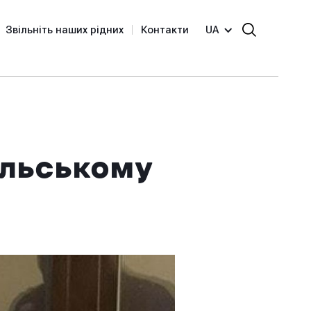
Звільніть наших рідних
Контакти
UA
ольському