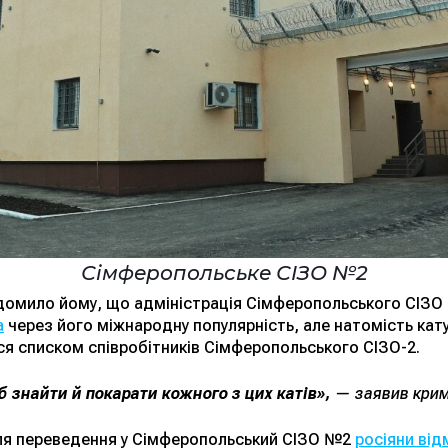
Сімферопольське СІЗО №2
домило йому, що адміністрація Сімферопольського СІЗ
а
через його міжнародну популярність, але натомість кату
ся списком співробітників Сімферопольського СІЗО-2.
 знайти й покарати кожного з цих катів»,
— заявив крим
сля переведення у Сімферопольський СІЗО №2
росіяни ві