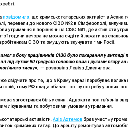
хребті.
а
повідомила
, що кримськотатарських активістів Асана 
олі, перевели до нового СІЗО №2 в Сімферополі, вилучивши
ви утримання в порівнянні із СІЗО №1, де активісти утри
ятої години вечора не можна сидіти й лежати на спальном
вробітникам СІЗО та змушують заучувати гімн Росії.
имог з боку працівників СІЗО було покарання у вигляді 
енні під кутом 90 градусів головою вниз і руками вгору 
логічного тиску»
,
— розповіла Левіза Джелялова.
е свідчити про те, що в Криму наразі перебуває велика 
иторій, тому РФ влада вбачає гостру потребу у нових ізо
ова загострився біль у спині. Адвокати політв’язнів зве
им лікуванням та побутовими умовами утримання.
котатарські активісти.
Азіз Ахтемов
брав участь у грома
звиток кримських татар. До арешту ремонтував автомобілі