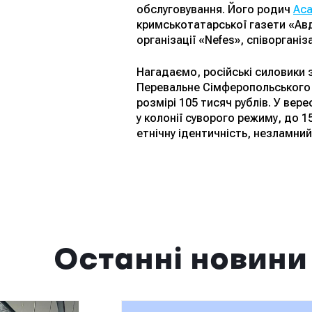
обслуговування. Його родич
Аса
кримськотатарської газети «Авд
організації «Nefes», співоргані
Нагадаємо, російські силовики 
Перевальне Сімферопольського р
розмірі 105 тисяч рублів. У вер
у колонії суворого режиму, до 1
етнічну ідентичність, незламни
Останні новини