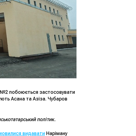
О №2 побоюється застосовувати
ють Асана та Азіза. Чубаров
ськотатарський політик.
дмовилися видавати
Наріману