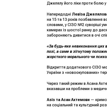
Джелялу його ліки проти болю у 
Напередодні
Левіза Джелялов
на 15 та 13 років позбавлення в
словами, у СІЗО №2 суворіші умо
камерах із шостої ранку до дес
забороняють дивитися в очі спі
«За будь-яке невиконання цих в
позі, а саме в зігнутому полож
жорсткого морального чи психо
Відкриття додаткового СІЗО мож
України з «новоокупованих» тер
Через такий режим в Асана Ахтем
вказавши на проблеми з медичн
Азіз та Асан Ахтемови
—
кримсь
на соціальний та культурний ро