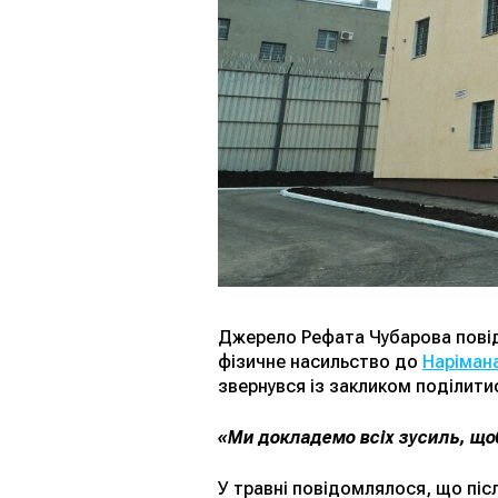
Джерело Рефата Чубарова пові
фізичне насильство до
Наріман
звернувся із закликом поділити
«Ми докладемо всіх зусиль, щоб
У травні повідомлялося, що пі