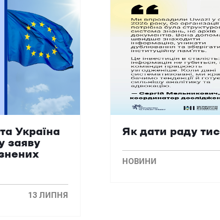
та Україна
Як дати раду ти
у заяву
язнених
НОВИНИ
13 ЛИПНЯ