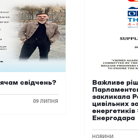
сячам свідчень?
Важливе ріш
Парламентс
закликала Р
09 ЛИПНЯ
цивільних з
енергетиків
Енергодара
НОВИНИ