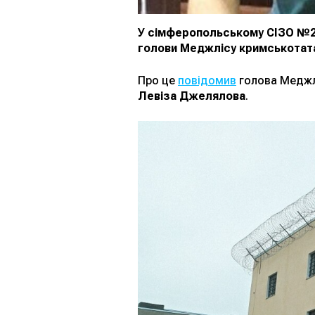
У сімферопольському СІЗО №2 
голови Меджлісу кримськотата
Про це
повідомив
голова Меджл
Левіза Джелялова
.