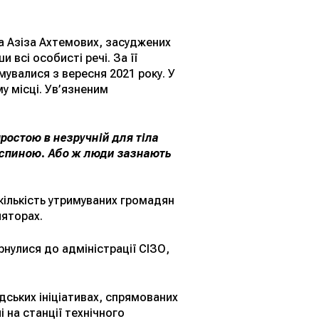
та Азіза Ахтемових, засуджених
 всі особисті речі. За її
мувалися з вересня 2021 року. У
у місці. Ув’язненим
простою в незручній для тіла
за спиною. Або ж люди зазнають
кількість утримуваних громадян
ляторах.
рнулися до адміністрації СІЗО,
дських ініціативах, спрямованих
 на станції технічного