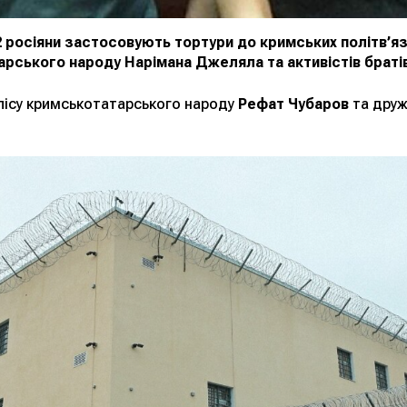
росіяни застосовують тортури до кримських політв’яз
рського народу Нарімана Джеляла та активістів браті
ісу кримськотатарського народу
Рефат Чубаров
та друж