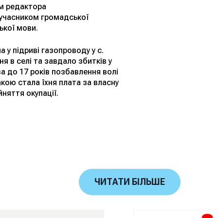
м редактора
 учасником громадської
ької мови.
 у підриві газопроводу у с.
 в селі та завдало збитків у
ва до 17 років позбавлення волі
акою стала їхня плата за власну
няття окупації.
ЧИТАТИ БІЛЬШЕ