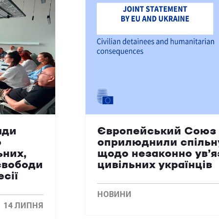
ади
Європейський Союз 
о
оприлюднили спільн
ьних,
щодо незаконно ув’
свободи
цивільних українців
есії
НОВИНИ
14 ЛИПНЯ