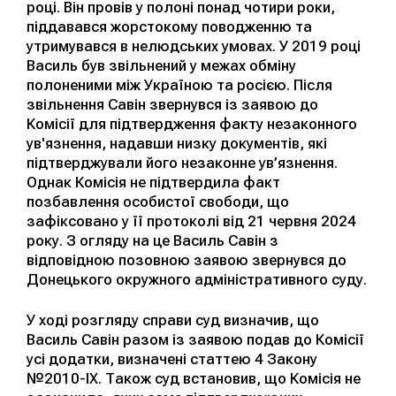
році. Він провів у полоні понад чотири роки,
піддавався жорстокому поводженню та
утримувався в нелюдських умовах. У 2019 році
Василь був звільнений у межах обміну
полоненими між Україною та росією. Після
звільнення Савін звернувся із заявою до
Комісії для підтвердження факту незаконного
ув'язнення, надавши низку документів, які
підтверджували його незаконне ув’язнення.
Однак Комісія не підтвердила факт
позбавлення особистої свободи, що
зафіксовано у її протоколі від 21 червня 2024
року. З огляду на це Василь Савін з
відповідною позовною заявою звернувся до
Донецького окружного адміністративного суду.
У ході розгляду справи суд визначив, що
Василь Савін разом із заявою подав до Комісії
усі додатки, визначені статтею 4 Закону
№2010-ІХ. Також суд встановив, що Комісія не