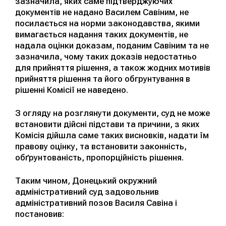
зазначила, яких саме підтверджуючих
документів не надано Василем Савіним, не
посилається на норми законодавства, якими
вимагається надання таких документів, не
надала оцінки доказам, поданим Савіним та не
зазначила, чому таких доказів недостатньо
для прийняття рішення, а також жодних мотивів
прийняття рішення та його обгрунтування в
рішенні Комісії не наведено.
З огляду на розглянути документи, суд не може
встановити дійсні підстави та причини, з яких
Комісія дійшла саме таких висновків, надати їм
правову оцінку, та встановити законність,
обґрунтованість, пропорційність рішення.
Таким чином, Донецький окружний
адміністративний суд задовольнив
адміністративний позов Василя Савіна і
постановив: