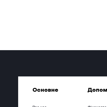
Основне
Допом