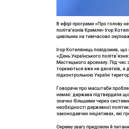
В ефірі програми «Про голову н
політв’язнів Кремля» Ігор Котел
цивільних на тимчасово окупова
Ігор Котелянець повідомив, що 
«День Українського політвʼязня:
Мистецького арсеналу. Під час 
торкаються вже не десятків, а д
підконтрольною Україні територ
Говорячи про масштаби проблеми
немає: держава підтвердила що
значно більшими через системне
необхідності державної політики
законодавчих ініціативах, які 
Окрему увагу приділили й питан