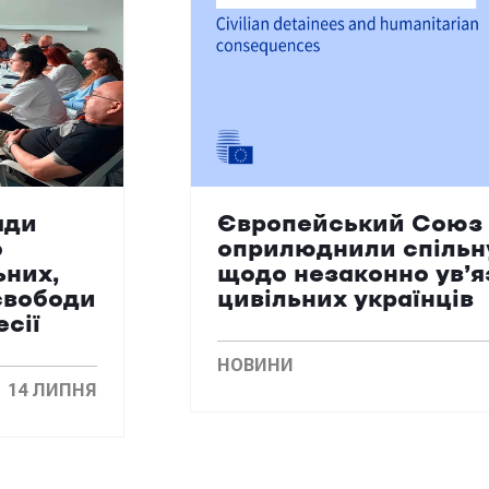
ади
Європейський Союз 
о
оприлюднили спільн
ьних,
щодо незаконно ув’
свободи
цивільних українців
есії
НОВИНИ
14 ЛИПНЯ