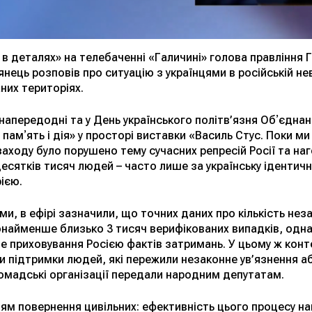
е в деталях» на телебаченні «Галичині» голова правління
янець розповів про ситуацію з українцями в російській н
них територіях.
напередодні та у День українського політв’язня Обʼєднан
 памʼять і дія» у просторі виставки «Василь Стус. Поки ми
заходу було порушено тему сучасних репресій Росії та на
есятків тисяч людей – часто лише за українську ідентичні
ією.
, в ефірі зазначили, що точних даних про кількість нез
найменше близько 3 тисяч верифікованих випадків, одна
 приховування Росією фактів затримань. У цьому ж конт
 підтримки людей, які пережили незаконне ув’язнення або
громадські організації передали народним депутатам.
ням повернення цивільних: ефективність цього процесу на