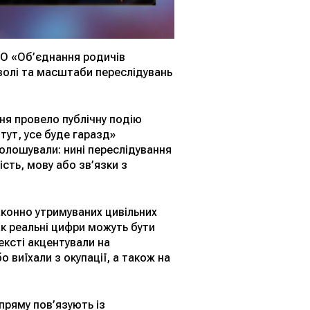
 ГО «Об’єднання родичів
еволі та масштаби переслідувань
ня провело публічну подію
 тут, усе буде гаразд»
голошували: нині переслідування
сть, мову або зв’язки з
аконно утримуваних цивільних
к реальні цифри можуть бути
ексті акцентували на
 виїхали з окупації, а також на
пряму пов’язують із