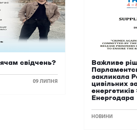
сячам свідчень?
Важливе ріш
Парламентс
закликала Р
09 ЛИПНЯ
цивільних з
енергетиків
Енергодара
НОВИНИ