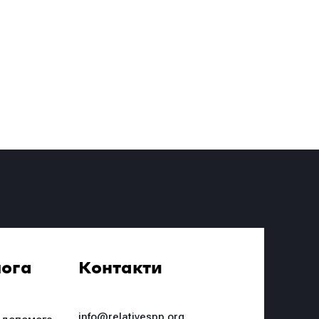
ога
Контакти
info@relativespp.org