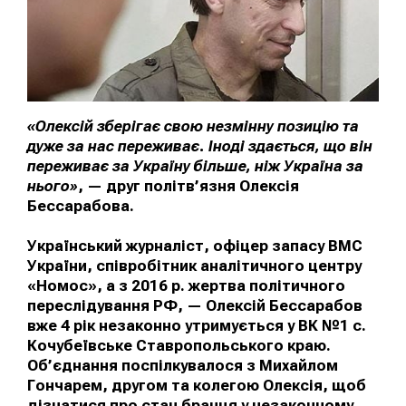
«Олексій зберігає свою незмінну позицію та
дуже за нас переживає. Іноді здається, що він
переживає за Україну більше, ніж Україна за
нього»
, — друг політв’язня Олексія
Бессарабова.
Український журналіст, офіцер запасу ВМС
України, співробітник аналітичного центру
«Номос», а з 2016 р. жертва політичного
переслідування РФ, — Олексій Бессарабов
вже 4 рік незаконно утримується у ВК №1 с.
Кочубеївське Ставропольського краю.
Об’єднання поспілкувалося з Михайлом
Гончарем, другом та колегою Олексія, щоб
дізнатися про стан бранця у незаконному