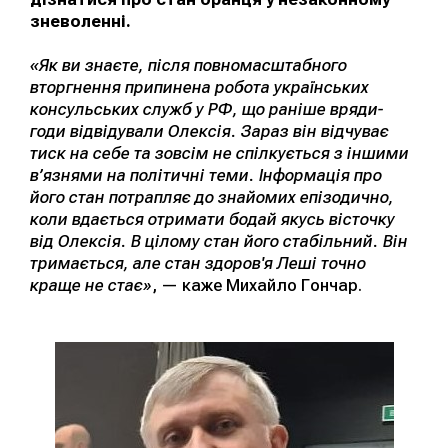
зневоленні.
«Як ви знаєте, після повномасштабного
вторгнення припинена робота українських
консульських служб у РФ, що раніше вряди-
годи відвідували Олексія. Зараз він відчуває
тиск на себе та зовсім не спілкується з іншими
в’язнями на політичні теми. Інформація про
його стан потрапляє до знайомих епізодично,
коли вдається отримати бодай якусь вісточку
від Олексія. В цілому стан його стабільний. Він
тримається, але стан здоров'я Леші точно
краще не стає»
, — каже Михайло Гончар.