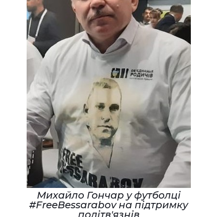
Михайло Гончар у футболці
#FreeBessarabov на підтримку
політв'язнів