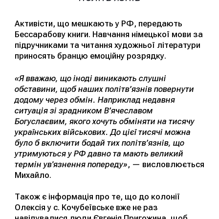
Активісти, що мешкають у РФ, передають
Бессарабову книги. Навчання німецької мови за
підручниками та читання художньої літератури
приносять бранцю емоційну розрядку.
«Я вважаю, що іноді виникають слушні
обставини, щоб наших політв’язнів повернути
додому через обмін. Наприклад недавня
ситуація зі зрадником В’ячеславом
Богуслаєвим, якого хочуть обміняти на тисячу
українських військових. До цієї тисячі можна
було б включити бодай тих політв’язнів, що
утримуються у РФ давно та мають великий
термін ув'язнення попереду»
, — висловлюється
Михайло.
Також є інформація про те, що до колонії
Олексія у с. Кочубеївське вже не раз
навідувалися люди Євгенія Пригожина, щоб