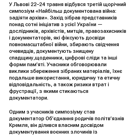
У Львові 22–24 травня відбувся третій щорічний
симпозіум «Найбільш документована війна:
задіяти архіви». Захід зібрав представників
понад сотні ініціатив з усієї
України —
дослідників, архівістів, митців, правозахисників
і документаторів, які фіксують досвіди
повномасштабної війни, збирають свідчення
очевидців, документують знищену
спадщину,щоденники, цифрові сліди та інші
форми пам’яті. Учасники обговорювали
виклики збереження зібраних матеріалів, їхнє
подальше використання, юридичну та етичну
відповідальність, а також ризики втрат і
фрустрації, з якими стикаються
документатори.
Одним з учасників симпозіуму став
документатор Об’єднання родичів політв’язнів
Кремля
, він ділився власним досвідом
документування воєнних злочинів із