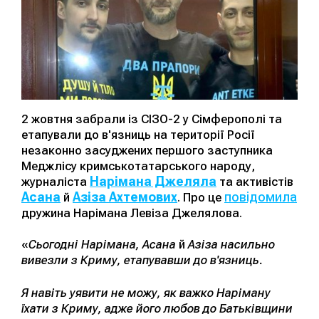
2 жовтня забрали із СІЗО-2 у Сімферополі та
етапували до в'язниць на території Росії
незаконно засуджених першого заступника
Меджлісу кримськотатарського народу,
Нарімана Джеляла
журналіста
та активістів
Асана
Азіза Ахтемових
повідомила
й
. Про це
дружина Нарімана Левіза Джелялова.
«
Сьогодні Нарімана, Асана
й
Азіза насильно
вивезли з Криму, етапувавши до в'язниць.
Я навіть уявити не можу, як важко Наріману
їхати з Криму, адже його любов до Батьківщини