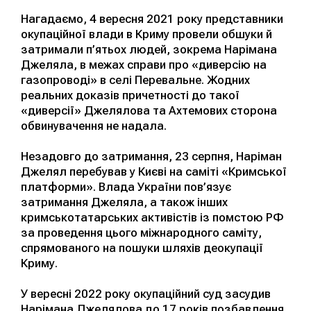
Нагадаємо, 4 вересня 2021 року представники
окупаційної влади в Криму провели обшуки й
затримали п’ятьох людей, зокрема Нарімана
Джеляла, в межах справи про «диверсію на
газопроводі» в селі Перевальне. Жодних
реальних доказів причетності до такої
«диверсії» Джелялова та Ахтемових сторона
обвинувачення не надала.
Незадовго до затримання, 23 серпня, Наріман
Джелял перебував у Києві на саміті «Кримської
платформи». Влада України пов’язує
затримання Джеляла, а також інших
кримськотатарських активістів із помстою РФ
за проведення цього міжнародного саміту,
спрямованого на пошуки шляхів деокупації
Криму.
У вересні 2022 року окупаційний суд засудив
Нарімана Джелялова до 17 років позбавлення