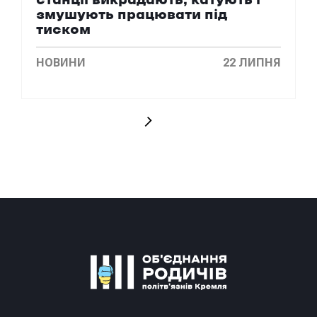
станції викрадають, катують і
змушують працювати під
тиском
НОВИНИ
22 ЛИПНЯ