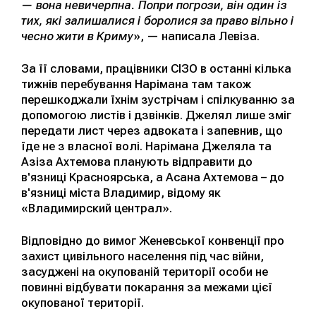
— вона невичерпна. Попри погрози, він один із
тих, які залишалися і боролися за право вільно і
чесно жити в Криму
», — написала Левіза.
За її словами, працівники СІЗО в останні кілька
тижнів перебування Нарімана там також
перешкоджали їхнім зустрічам і спілкуванню за
допомогою листів і дзвінків. Джелял лише зміг
передати лист через адвоката і запевнив, що
їде не з власної волі. Нарімана Джеляла та
Азіза Ахтемова планують відправити до
в'язниці Красноярська, а Асана Ахтемова – до
в'язниці міста Владимир, відому як
«Владимирский централ».
Відповідно до вимог Женевської конвенції про
захист цивільного населення під час війни,
засуджені на окупованій території особи не
повинні відбувати покарання за межами цієї
окупованої території.