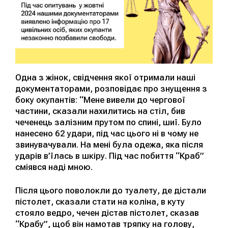
Одна з жінок, свідчення якої отримали наші
документаторами, розповідає про знущення з
боку окупантів: “Мене вивели до чергової
частини, сказали нахилитись на стіл, бив
чеченець залізним прутом по спині, шиї. Було
нанесено 62 удари, під час цього ні в чому не
звинувачували. На мені була одежа, яка після
ударів в’їлась в шкіру. Під час побиття “Краб”
сміявся наді мною.
Після цього поволокли до туалету, де дістали
пістолет, сказали стати на коліна, в куту
стояло ведро, чечен дістав пістолет, сказав
“Крабу”, щоб він намотав тряпку на голову,