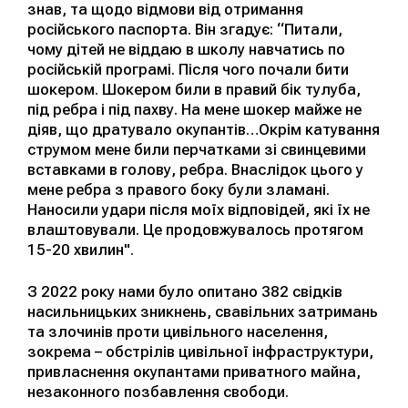
знав, та щодо відмови від отримання
російського паспорта. Він згадує: “Питали,
чому дітей не віддаю в школу навчатись по
російській програмі. Після чого почали бити
шокером. Шокером били в правий бік тулуба,
під ребра і під пахву. На мене шокер майже не
діяв, що дратувало окупантів…Окрім катування
струмом мене били перчатками зі свинцевими
вставками в голову, ребра. Внаслідок цього у
мене ребра з правого боку були зламані.
Наносили удари після моїх відповідей, які їх не
влаштовували. Це продовжувалось протягом
15-20 хвилин".
З 2022 року нами було опитано 382 свідків
насильницьких зникнень, свавільних затримань
та злочинів проти цивільного населення,
зокрема – обстрілів цивільної інфраструктури,
привласнення окупантами приватного майна,
незаконного позбавлення свободи.