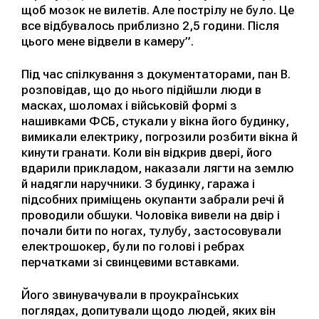
щоб мозок не вилетів. Але пострілу не було. Це
все відбувалось приблизно 2,5 години. Після
цього мене відвели в камеру”.
Під час спілкування з документаторами, пан В.
розповідав, що до нього підійшли люди в
масках, шоломах і військовій формі з
нашивками ФСБ, стукали у вікна його будинку,
вимикали електрику, погрозили розбити вікна й
кинути гранати. Коли він відкрив двері, його
вдарили прикладом, наказали лягти на землю
й надягли наручники. З будинку, гаража і
підсобних приміщень окупанти забрали речі й
проводили обшуки. Чоловіка вивели на двір і
почали бити по ногах, тулубу, застосовували
електрошокер, були по голові і ребрах
перчатками зі свинцевими вставками.
Його звинувачували в проукраїнських
поглядах, допитували щодо людей, яких він