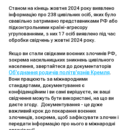
Станом на кінець жовтня 2024 року виявлено
інформацію про 238 цивільних оcіб, яких було
свавільно затримано представниками РФ або
підконтрольними країні-агресору
угрупованнями, з них 17 осіб виявлено під час
обробки свідчень у жовтні 2024 року.
Якщо ви стали свідками воєнних злочинів РФ,
зокрема насильницьких зникнень цивільного
населення, звертайтеся до документаторів
Об'єднання родичів політв'язнів Кремля
.
Вони працюють за міжнародними
стандартами, документування є
конфіденційним і ви самі вирішуєте, як ваші
свідчення можуть бути використані, на що ви
даєте згоду. Документування - це дуже
важливий крок до покарання воєнних
злочинців, зокрема, щоб зафіксувати злочин і
передати інформацію про нього в міжнародні
організації.