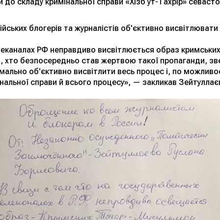
 до складу кримінальної справи «Хізб ут-Тахрір» севасто
ійських блогерів та журналістів об'єктивно висвітлюват
леканалах РФ неправдиво висвітлюється образ кримських
 я, хто безпосередньо став жертвою такої пропаганди, з
мально об'єктивно висвітлити весь процес і, по можливо
інальної справи й всього процесу», — закликав Зейтуллає