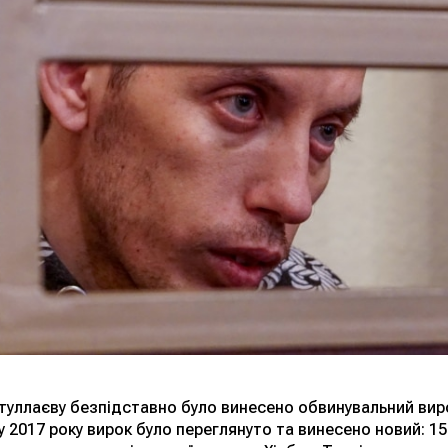
йтуллаєву безпідставно було винесено обвинувальний вир
у 2017 року вирок було переглянуто та винесено новий: 15