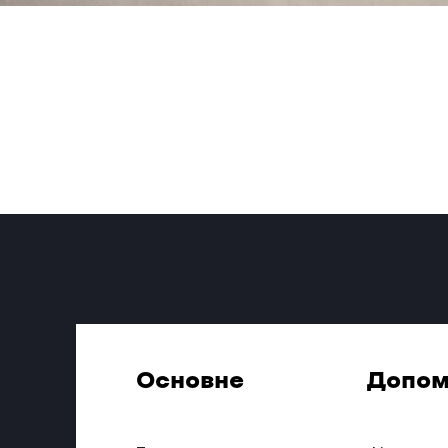
Основне
Допом