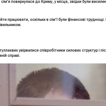
, сім'я повернулася до Криму, у місця, звідки були висел
йти працювати, оскільки в сім'ї були фінансові труднощі. 
дівельником.
йтуллаєвих увірвалися співробітники силових структур і п
ній справі.