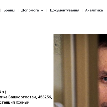
Бранці
Допомога
Документування
Аналітика
 Руслан
 р.)
лике Башкортостан, 453256,
, станция Южный