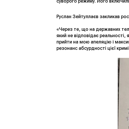
суворого режиму. Його включили
Руслан Зейтуллаєв закликав рос
«Через те, що на державних те
який не відповідає реальності,
прийти на мою апеляцію і макси
резонанс абсурдності цієї крим