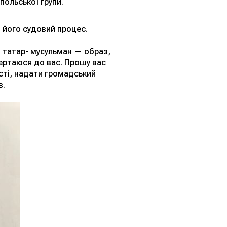
польської групи.
и його судовий процес.
 татар- мусульман — образ,
вертаюся до вас. Прошу вас
сті, надати громадський
в.