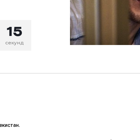
14
секунд
екистан.