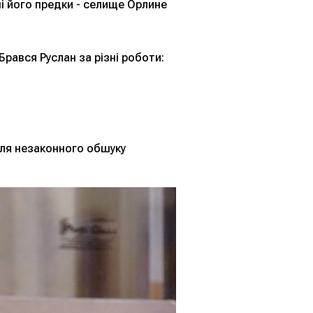
ені його предки - селище Орлине
Брався Руслан за різні роботи:
ісля незаконного обшуку