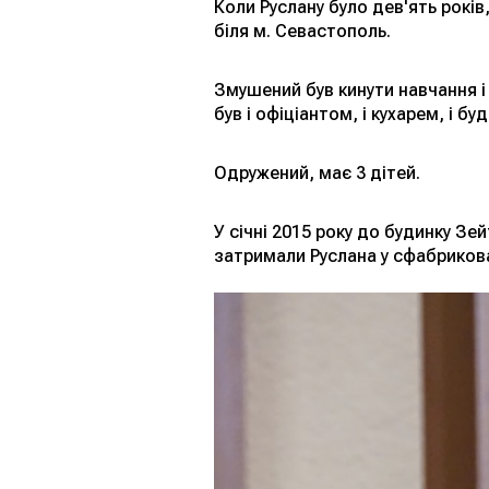
Коли Руслану було дев'ять років
біля м. Севастополь.
Змушений був кинути навчання і 
був і офіціантом, і кухарем, і бу
Одружений, має 3 дітей.
У січні 2015 року до будинку Зе
затримали Руслана у сфабрикова