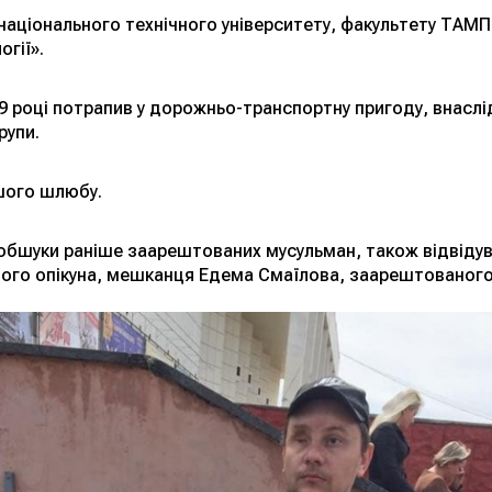
національного технічного університету, факультету ТАМП
гії».
09 році потрапив у дорожньо-транспортну пригоду, внаслід
рупи.
шого шлюбу.
обшуки раніше заарештованих мусульман, також відвідува
ого опікуна, мешканця Едема Смаїлова, заарештованого у