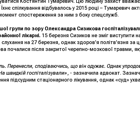
уватися Костянтин Тумаревич. Цю людину захист вважає
. Їхнє спілкування відбувалось у 2015 році – Тумаревич ак
момент спостереження за ним з боку спецслужб.
ршої групи по зору Олександра Сизикова госпіталізувал
айонної лікарні.
15 березня Сизиков не зміг виступити н
 слухання на 27 березня, однак здоров'я політв'язня за 
ва почалися після закритої черепно-мозкової травми, яку 
ль. Перенесли, сподіваючись, що він одужає. Однак упродо
 На швидкій госпіталізували»
, - зазначила адвокат. Зазна
ння підсудним стаціонарного лікування, однак «суд» ух