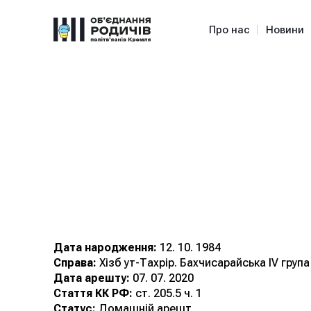
Про нас
Новини
Сизиков
Олександр
Васильович
Дата народження:
12. 10. 1984
Справа:
Хізб ут-Тахрір. Бахчисарайська ІV група
Дата арешту:
07. 07. 2020
Стаття КК РФ:
ст. 205.5 ч. 1
Статус:
Домашній арешт