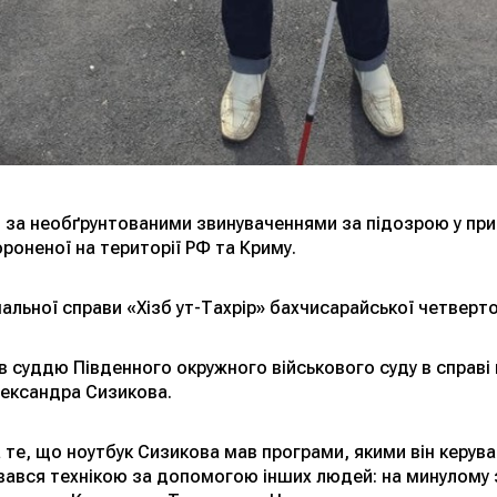
за необґрунтованими звинуваченнями за підозрою у прич
ороненої на території РФ та Криму.
льної справи «Хізб ут-Тахрір» бахчисарайської четвертої
в суддю Південного окружного військового суду в справі 
ександра Сизикова.
 те, що ноутбук Сизикова мав програми, якими він керув
вався технікою за допомогою інших людей: на минулому 