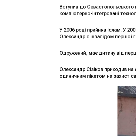
Вступив до Севастопольського 
комп'ютерно-інтегровані техноло
У 2006 році прийняв Іслам. У 20
Олександр є інвалідом першої г
Одружений, має дитину від пер
Олександр Сізіков приходив на 
одиничним пікетом на захист св