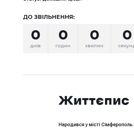
ДО ЗВІЛЬНЕННЯ:
0
0
0
0
днів
годин
хвилин
секун
Життєпис
Народився у місті Сімферополь.