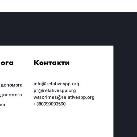
ога
Контакти
info@relativespp.org
 допомога
pr@relativespp.org
 допомога
warcrimes@relativespp.org
+380990093590
чна