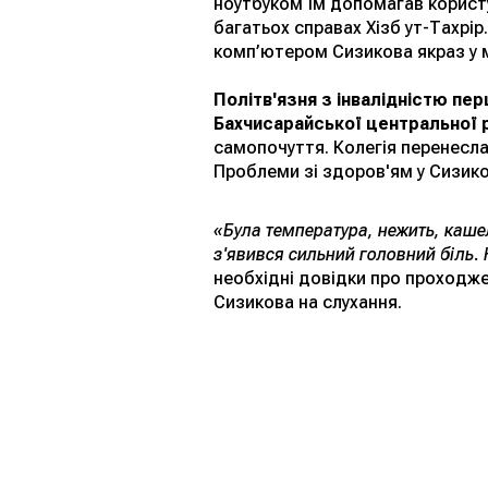
ноутбуком їм допомагав корист
багатьох справах Хізб ут-Тахрір
комп’ютером Сизикова якраз у 
Політв'язня з інвалідністю пе
Бахчисарайської центральної р
самопочуття. Колегія перенесла
Проблеми зі здоров'ям у Сизико
«Була температура, нежить, каше
з'явився сильний головний біль.
необхідні довідки про проходже
Сизикова на слухання.