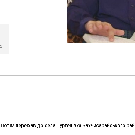
д
 Потім переїхав до села Тургенівка Бахчисарайського рай