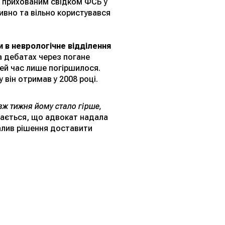
 прихованим свідком ФСБ у
тивно та вільно користувався
и в неврологічне відділення
а дебатах через погане
цей час лише погіршилося.
він отримав у 2008 році.
вж тижня йому стало гірше,
чається, що адвокат надала
валив рішення доставити