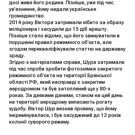
досі живе його родина. Пізніше, уже під час
ув’язнення, йому надали українське
громадянство.
2014 року Віктора затримали нібито за образу
міліціонера і засудили до 15 діб арешту.
Пізніше стало відомо, що його звинуватили в
порушенні правил режимного об’єкта, але
згодом перекваліфікували статтю на державну
зраду.
Згідно з матеріалами справи, Шура затримали
під час спроби зробити фотознімки закритого
режимного об’єкта на території Брянської
області РФ, який насправді є закритим
аеродромом та був затоплений ще у 80-х
роках. За деякими даними, станом на цей день
на території аеродрому випасають рогату
худобу. Віктор Шур визнав провину, що йому
інкримінувалася, і був засуджений до 12 років
колонії суворого режиму.