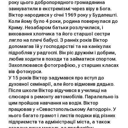
року цього добропорядного громадянина
звинуватили в екстремізмі через віру в Бога.
Віктор народився у січні 1969 року у Будапешті.
Коли йому було 4 роки, родина повернулася до
Криму. Незабаром батьки розлучилися, і
виховання хлопчика та його старшої сестри
лягло на плечі бабусі. З ранніх років Віктор
допомагав їй у господарстві та на канікулах
підробляв у радгоспі. Він ріс дружнім і добрим,
любив ходити в походи та займатися спортом.
Захоплювався фотографією, у старших класах
вів фотокурси.
У 15 років Віктор задумався про вступ до
духовної семінарії, але його відмовив дядько.
Після школи Віктор відучився в училищі на
слюсаря з ремонту автомобілів. Паралельно із
цим пройшов навчання на водія. Віктор
працював у «Севастопольському Автодорі». У
нього багато грамот і листів подяки від різних
підприємств та адміністрації міста, а також