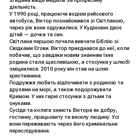
згадана вище медаль за професійну
діяльність.
У 1990 році, працюючи водієм рейсового
автобуса, Віктор познайомився зі Світланою,
через рік вони одружилися. У Кудінових двоє
дітей — дочка та син.
Світлана першою почала вивчати Біблію зі
Свідками Єгови. Віктор приєднався до неї, коли
побачив, що завдяки новим знанням їхня
родина стала щасливішою, а стосунки у шлюбі
зміцнилися. 2010 року він став на шлях
християнина.
Подружжя любить відпочивати з родиною та
друзями на морі, а також подорожувати
Кримом. У них гарні стосунки з дітьми та
онуками.
Сусіди та колеги знають Віктора як добру,
гостинну, працьовиту та веселу людину. Усі
вони переживають через його кримінальне
переслідування.