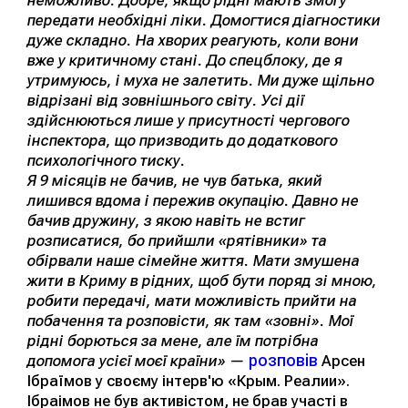
неможливо. Добре, якщо рідні мають змогу
передати необхідні ліки. Домогтися діагностики
дуже складно. На хворих реагують, коли вони
вже у критичному стані. До спецблоку, де я
утримуюсь, і муха не залетить. Ми дуже щільно
відрізані від зовнішнього світу. Усі дії
здійснюються лише у присутності чергового
інспектора, що призводить до додаткового
психологічного тиску.
Я 9 місяців не бачив, не чув батька, який
лишився вдома і пережив окупацію. Давно не
бачив дружину, з якою навіть не встиг
розписатися, бо прийшли «рятівники» та
обірвали наше сімейне життя. Мати змушена
жити в Криму в рідних, щоб бути поряд зі мною,
робити передачі, мати можливість прийти на
побачення та розповісти, як там «зовні». Мої
рідні борються за мене, але їм потрібна
розповів
допомога усієї моєї країни» —
Арсен
Ібраїмов у своєму інтерв'ю «Крым. Реалии».
Ібраімов не був активістом, не брав участі в