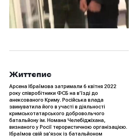
Життєпис
Арсена Ібраїмова затримали 6 квітня 2022
року співробітники ФСБ на в'їзді до
анексованого Криму. Російська влада
звинуватила його в участі в діяльності
кримськотатарського добровольчого
батальйону ім. Номана Челебіджіхана,
визнаного у Росії терористичною організацією.
Ібраїмов свій зв'язок із батальйоном