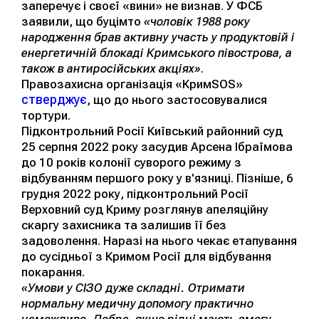
заперечує і своєї «вини» не визнав. У ФСБ
заявили, що буцімто
«чоловік 1988 року
народження брав активну участь у продуктовій і
енергетичній блокаді Кримського півострова, а
також в антиросійських акціях»
.
Правозахисна організація «КримSOS»
стверджує
, що до нього застосовувалися
тортури.
Підконтрольний Росії Київський районний суд
25 серпня 2022 року засудив Арсена Ібраїмова
до 10 років колонії суворого режиму з
відбуванням першого року у в'язниці. Пізніше, 6
грудня 2022 року, підконтрольний Росії
Верховний суд Криму розглянув апеляційну
скаргу захисника та залишив її без
задоволення. Наразі на нього чекає етапування
до сусідньої з Кримом Росії для відбування
покарання.
«Умови у СІЗО дуже складні. Отримати
нормальну медичну допомогу практично