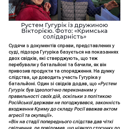
Рустем Гугурік із дружиною
Вікторією. Фото: «Кримська
солідарність»
Судячи з документів справи, представлених у
суді, підозра Гугуріка базується на показаннях
двох свідків, які стверджують, що теж
перебували у батальйоні та бачили, як він
привозив продукти та спорядження. На думку
слідства, це доводить участь Гугуріка у
батальйоні. Один зі свідків додав, що
«Рустем
Гугурік був ідеологічно переконаним у
правильності своїх дій, оскільки з політикою
Російської держави не погоджувався, законність
входження Криму до складу Росії вважав актом
агресії та окупації».
«Він на стадії попереднього слідства дав чіткі
свідчення, де повідомив, що ніякого стосунку до