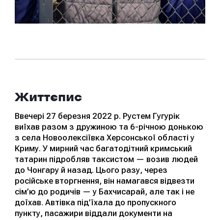
Життєпис
Ввечері 27 березня 2022 р. Рустем Гугурік
виїхав разом з дружиною та 6-річною донькою
з села Новоолексіївка Херсонської області у
Криму. У мирний час багатодітний кримський
татарин підробляв таксистом — возив людей
до Чонгару й назад. Цього разу, через
російське вторгнення, він намагався відвезти
сім’ю до родичів — у Бахчисарай, але так і не
доїхав. Автівка під’їхала до пропускного
пункту, пасажири віддали документи на