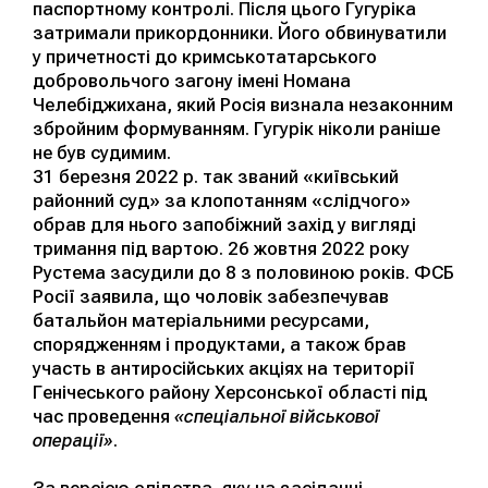
паспортному контролі. Після цього Гугуріка
затримали прикордонники. Його обвинуватили
у причетності до кримськотатарського
добровольчого загону імені Номана
Челебіджихана, який Росія визнала незаконним
збройним формуванням. Гугурік ніколи раніше
не був судимим.
31 березня 2022 р. так званий «київський
районний суд» за клопотанням «слідчого»
обрав для нього запобіжний захід у вигляді
тримання під вартою. 26 жовтня 2022 року
Рустема засудили до 8 з половиною років. ФСБ
Росії заявила, що чоловік забезпечував
батальйон матеріальними ресурсами,
спорядженням і продуктами, а також брав
участь в антиросійських акціях на території
Генічеського району Херсонської області під
час проведення
«спеціальної військової
операції»
.