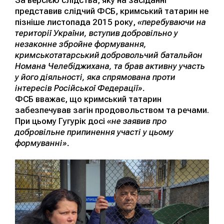
За версією слідства, яку на засіданні
представив слідчий ФСБ, кримський татарин не
пізніше листопада 2015 року,
«перебуваючи на
території України, вступив добровільно у
незаконне збройне формування,
кримськотатарський добровольчий батальйон
Номана Челебіджихана, та брав активну участь
у його діяльності, яка спрямована проти
інтересів Російської Федерації».
ФСБ вважає, що кримський татарин
забезпечував загін продовольством та речами.
При цьому Гугурік досі
«не заявив про
добровільне припинення участі у цьому
формуванні».