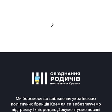
дон
жур
сто
Ми боремося за звільнення українських
політичних бранців Кремля та забезпечуємо
підтримку їхніх родин. Документуємо воєнні