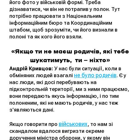
його фото у військовій формі. Треба
дізнаватися, чи він не потрапив у полон. Тут
потрібно працювати з Національним
інформаційним бюро та Координаційним
штабом, щоб зрозуміти, чи його визнали в
полоні та як кого його взяли.
«Якщо ти не маєш родичів, які тебе
шукатимуть, ти — ніхто»
Андрій Кривцов:
У нас були ситуації, коли в
не було родичів
обміняних людей взагалі
. Є у
нас люди, які досі перебувають на
підконтрольній території, ми з ними працюємо,
вони передають якусь інформацію, і по тим
полоненим, які не мають родичів, у нас теж
з’являються дані.
військових
Якщо говорити про
, то нам зі
скандалом вдалося вигризти окреме
доручення міністра оборони, у якому він