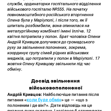
служби, ординаторки госпітального відділення
військового госпіталю №555. На початку
повномасштабного російського вторгнення
Олена була у Маріуполі, і після того, як її
шпиталь розбомбили, вона опинилася на
металургійному комбінаті імені Ілліча. 12
квітня потрапила у полон. Брат чоловіка Олени
Андрій Кривцов долучився до громадського
руху за звільнення полонених, зокрема,
координує групу сімей рідних військових
медиків, що потрапили у полон в Маріуполі. 17
жовтня Олену Кривцову звільнили під час
обміну.
Досвід звільнення
військовополоненої
Андрій Кривцов:
Найболючіше питання після
коли буде обмін
питання «
» це — «що з
полоненим і де він?». Дати відповідь на це
питання дуже складно. І хотілося б отримувати