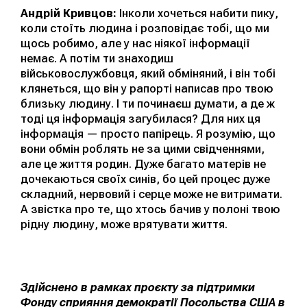
Андрій Кривцов:
Інколи хочеться набити пику,
коли стоїть людина і розповідає тобі, що ми
щось робимо, але у нас ніякої інформації
немає. А потім ти знаходиш
військовослужбовця, який обміняний, і він тобі
клянеться, що він у рапорті написав про твою
близьку людину. І ти починаєш думати, а де ж
тоді ця інформація загубилася? Для них ця
інформація — просто папірець. Я розумію, що
вони обмін роблять не за цими свідченнями,
але це життя родин. Дуже багато матерів не
дочекаються своїх синів, бо цей процес дуже
складний, нервовий і серце може не витримати.
А звістка про те, що хтось бачив у полоні твою
рідну людину, може врятувати життя.
Здійснено в рамках проєкту за підтримки
Фонду сприяння демократії Посольства США в