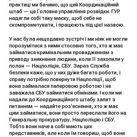
практиці ми бачимо, що цей Координаційний
штаб — це Головне управління розвідки. ГУР
надягли собі таку маску, щоб себе не
скомпрометувати, і працюють під цієї назвою.
У нас була нещодавно зустріч і ми ніяк не могли
порозумітися з ними стосовно того, хто ж має
займатися кримінальним провадженням з
приводу зникнення людини, коли її захопили у
полон — Нацполіція, СБУ. Зараз Служба
безпеки каже, що у них дуже багато роботи, і
справу потрібно повернути Нацполіції, щоб
вона займалася паперовою роботою і не
заважала СБУ займатися обмінами. І коли ми
надали до Координаційного штабу запит з
питанням — надайте роз’яснення, хто ж має
цим займатися, вони просто переслали його на
Генеральну прокуратуру, Нацполіцію і СБУ.
Тобто вони наче в собі мають цих
представників, але коли їм говориш, щоб вони