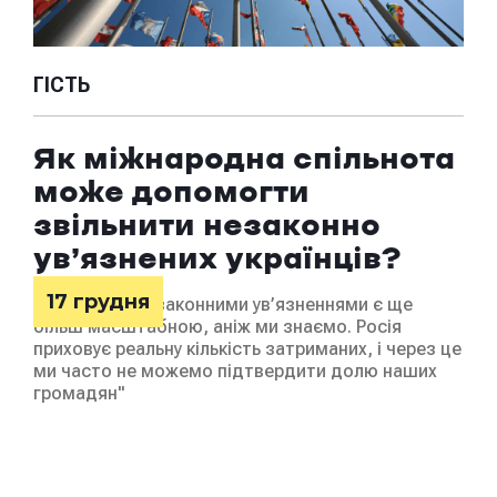
ГІСТЬ
ГІ
Як міжнародна спільнота
«
може допомогти
г
звільнити незаконно
г
ув’язнених українців?
т
17 грудня
"Ситуація з незаконними ув’язненнями є ще
В
більш масштабною, аніж ми знаємо. Росія
приховує реальну кількість затриманих, і через це
2
Спе
ми часто не можемо підтвердити долю наших
про
громадян"
Рощ
жур
сво
тери
бат