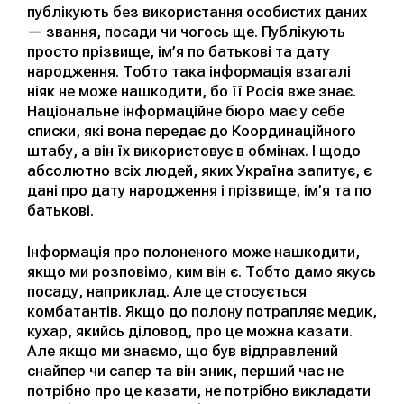
публікують без використання особистих даних
— звання, посади чи чогось ще. Публікують
просто прізвище, ім’я по батькові та дату
народження. Тобто така інформація взагалі
ніяк не може нашкодити, бо її Росія вже знає.
Національне інформаційне бюро має у себе
списки, які вона передає до Координаційного
штабу, а він їх використовує в обмінах. І щодо
абсолютно всіх людей, яких Україна запитує, є
дані про дату народження і прізвище, ім’я та по
батькові.
Інформація про полоненого може нашкодити,
якщо ми розповімо, ким він є. Тобто дамо якусь
посаду, наприклад. Але це стосується
комбатантів. Якщо до полону потрапляє медик,
кухар, якийсь діловод, про це можна казати.
Але якщо ми знаємо, що був відправлений
снайпер чи сапер та він зник, перший час не
потрібно про це казати, не потрібно викладати