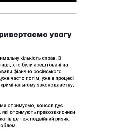
привертаємо увагу
мальну кількість справ. З
інші, хто були арештовані на
ували фізично російського
дуже часто потім, уже в процесі
му кримінальному законодавству,
у ми отримуємо, консолідує
, які отримують правозахисники
атів це теж подвійний ризик.
роблем.