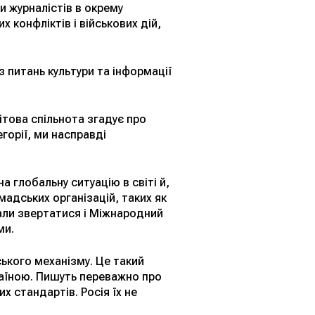
 журналістів в окрему
 конфліктів і військових дій,
з питань культури та інформації
ітова спільнота згадує про
горії, ми насправді
а глобальну ситуацію в світі й,
мадських організацій, таких як
али звертатися і Міжнародний
ми.
ького механізму. Це такий
раїною. Пишуть переважно про
 стандартів. Росія їх не