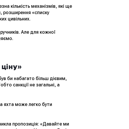
зна кількість механізмів, які ще
ки, розширення «списку
ких цивільних.
аручників. Але для кожної
няємо.
 ціну»
ув би набагато більш дієвим,
бто санкції не загальні, а
на яхта може легко бути
иникла пропозиція: «Давайте ми