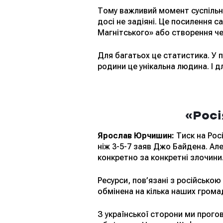
Тому важливий момент суспільної
досі не задіяні. Це посилення с
Магнітського» або створення че
Для багатьох це статистика. У п
родини це унікальна людина. І 
«Росі
Ярослав Юрчишин:
Тиск на Рос
ніж 3-5-7 заяв Джо Байдена. Але
конкретно за конкретні злочини
Ресурси, пов’язані з російсько
обмінена на кілька наших громад
З української сторони ми прого