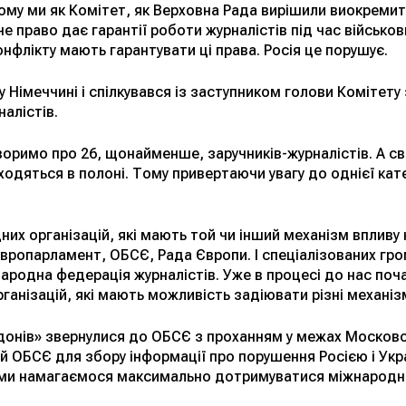
му ми як Комітет, як Верховна Рада вирішили виокремити
 право дає гарантії роботи журналістів під час військових
онфлікту мають гарантувати ці права. Росія це порушує.
у Німеччині і спілкувався із заступником голови Комітету 
алістів.
оримо про 26, щонайменше, заручників-журналістів. А св
аходяться в полоні. Тому привертаючи увагу до однієї кате
их організацій, які мають той чи інший механізм впливу н
Європарламент, ОБСЄ, Рада Європи. І спеціалізованих гро
ародна федерація журналістів. Уже в процесі до нас поч
організацій, які мають можливість задіювати різні механіз
донів» звернулися до ОБСЄ з проханням у межах Московс
й ОБСЄ для збору інформації про порушення Росією і Ук
и ми намагаємося максимально дотримуватися міжнародних