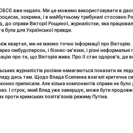
ті ОБСЄ вже надало. Ми це можемо використовувати в дв
роцесах, зокрема, і в майбутньому трибуналі стосовно Ро
, до справи Вікторії Рощиної, журналістки, яка працювал
а була для Української правди.
ніж квартал, ми не маємо точно інформації про Вікторію. І
 через омбудсперсон, і бізнес-зв’язки, і різні неформальн
ію про те, що Вікторія жива. Про її стан здоров’я, де в
ських журналістів росіяни намагаються показати як ледь 
ладу десь там. Щодо Влада Єсипенка взагалі критична сит
аконно приписали. Але кілька компонентів справи не було
раз. І строк, який Влад уже завершує, може бути продовж
х проти кримських політв’язнів режиму Путіна.