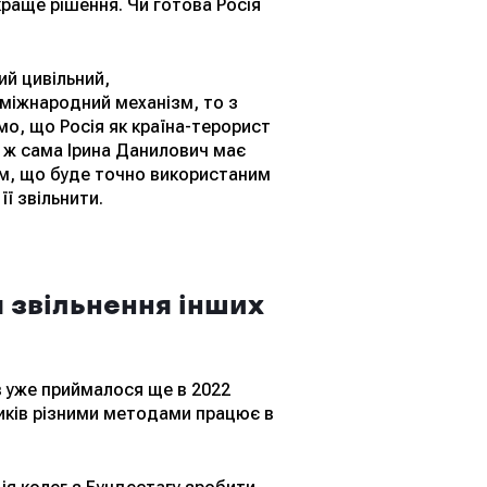
краще рішення. Чи готова Росія
ий цивільний,
 міжнародний механізм, то з
мо, що Росія як країна-терорист
а ж сама Ірина Данилович має
ом, що буде точно використаним
ї звільнити.
я звільнення інших
в уже приймалося ще в 2022
ників різними методами працює в