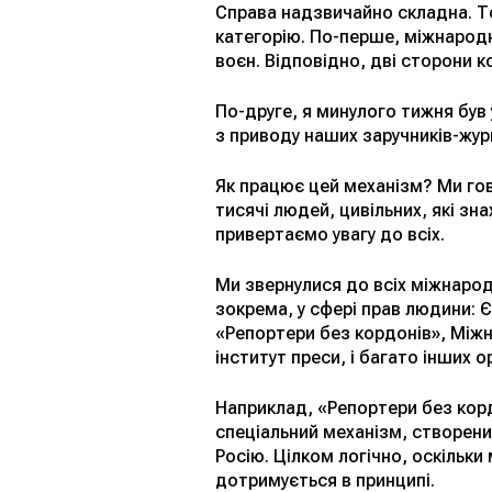
Справа надзвичайно складна. То
категорію. По-перше, міжнародне
воєн. Відповідно, дві сторони к
По-друге, я минулого тижня був 
з приводу наших заручників-журн
Як працює цей механізм? Ми гов
тисячі людей, цивільних, які зн
привертаємо увагу до всіх.
Ми звернулися до всіх міжнародн
зокрема, у сфері прав людини: 
«Репортери без кордонів», Міжн
інститут преси, і багато інших 
Наприклад, «Репортери без кор
спеціальний механізм, створени
Росію. Цілком логічно, оскільк
дотримується в принципі.