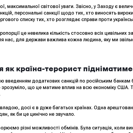
, максимальної світової уваги. Звісно, у Заходу є величе
анкцій, персональні санкції щодо тих, хто виносять виро
ргового списку тих, хто розглядає справи проти українсь
ропорції це невелика кількість стосовно всіх цивільних з
для нас, для держави важлива кожна людина, яку ми звіль
я як країна-терорист підніматиме
ію введенням додаткових санкцій по російським банкам б
 зрозуміло, що це матиме вплив на всю економіку США. То
.
ю владою, досі є в дуже багатьох країнах. Одна арештова
ян, як би це цинічно не звучало.
ворюємо різні можливості обмінів. Була ситуація, коли в