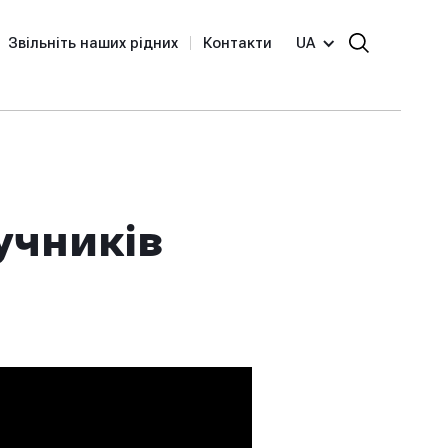
Звільніть наших рідних
Контакти
UA
учників