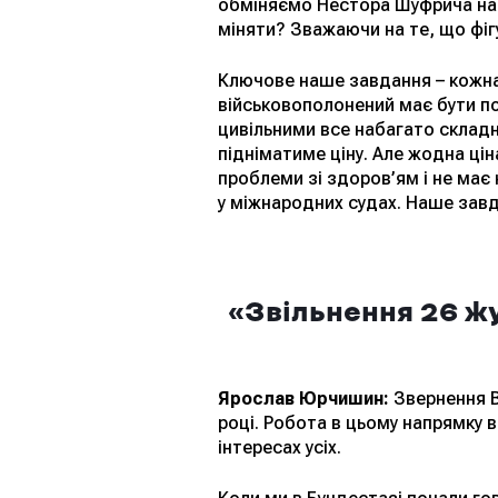
обміняємо Нестора Шуфрича на у
міняти? Зважаючи на те, що фіг
Ключове наше завдання – кожна 
військовополонений має бути по
цивільними все набагато складн
підніматиме ціну. Але жодна цін
проблеми зі здоров’ям і не має
у міжнародних судах. Наше зав
«Звільнення 26 жу
Ярослав Юрчишин:
Звернення В
році. Робота в цьому напрямку 
інтересах усіх.