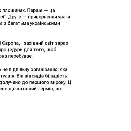
ох площинах. Перше — це
сії. Друге — привернення уваги
а з багатьма українськими
 Європа, і західний світ зараз
і процедури для того, щоб
она перебуває.
не підпільну організацію: яка
уація. Він відсидів більшість
 долучено до першого вироку. Ці
ено ще на новий термін, що