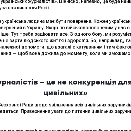
країнських журналістів». Ціннісно, напевно, це буде най
ура важлива для Росії.
українська людина має бути повернена. Кожен українськ
вернений в Україну. Якщо по військовополоненим у нас є
іше. Тут треба задіювати все. З одного боку, ми розуміє
а не варта людського життя і здоров’я. Бо, наприклад, т
 належної допомоги, що взагалі є катуванням і тим факт
дання — щоб вона дожила до моменту, коли ми зможемо ї
рналістів — це не конкуренція дл
цивільних»
ерховної Ради щодо звільнення всіх цивільних заручникі
ведеться. Привернення уваги до питання цивільних заруч