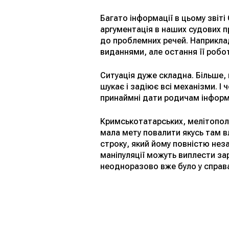
Багато інформації в цьому зві
аргументація в наших судових п
до проблемних речей. Наприклад
виданнями, але остання її робот
Ситуація дуже складна. Більше, 
шукає і задіює всі механізми. І
принаймні дати родичам інформац
Кримськотатарських, мелітополь
мала мету повалити якусь там в
строку, який йому повністю нез
маніпуляції можуть виплести за
неодноразово вже було у справа