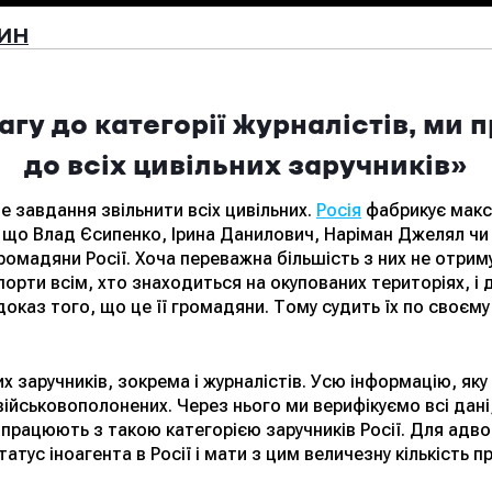
ИН
гу до категорії журналістів, ми 
до всіх цивільних заручників»
е завдання звільнити всіх цивільних.
Росія
фабрикує макси
 що Влад Єсипенко, Ірина Данилович, Наріман Джелял чи 
громадяни Росії. Хоча переважна більшість з них не отрим
порти всім, хто знаходиться на окупованих територіях, і 
 доказ того, що це її громадяни. Тому судить їх по своє
х заручників, зокрема і журналістів. Усю інформацію, як
ійськовополонених. Через нього ми верифікуємо всі дані
працюють з такою категорією заручників Росії. Для адвок
атус іноагента в Росії і мати з цим величезну кількість п