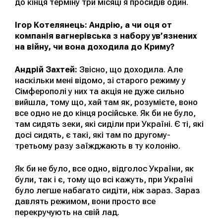
до кінця терміну три місяці я просидів один.
Ігор Котелянець: Андрію, а чи оця от
компанія вагнерівська з набору ув’язнених
на війну, чи вона доходила до Криму?
Андрій Захтей:
Звісно, що доходила. Але
наскільки мені відомо, зі старого режиму у
Сімферополі у них та акція не дуже сильно
вийшла, тому що, хай там як, розумієте, воно
все одно не до кінця російське. Як би не було,
там сидять зеки, які сиділи при Україні. Є ті, які
досі сидять, є такі, які там по другому-
третьому разу заїжджають в ту колонію.
Як би не було, все одно, відголос України, як
були, так і є, тому що всі кажуть, при Україні
було легше набагато сидіти, ніж зараз. Зараз
давлять режимом, вони просто все
перекручують на свій лад.