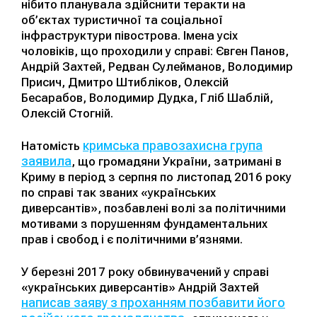
нібито планувала здійснити теракти на
об’єктах туристичної та соціальної
інфраструктури півострова. Імена усіх
чоловіків, що проходили у справі: Євген Панов,
Андрій Захтей, Редван Сулейманов, Володимир
Присич, Дмитро Штибліков, Олексій
Бесарабов, Володимир Дудка, Гліб Шаблій,
Олексій Стогній.
кримська правозахисна група
Натомість
заявила
, що громадяни України, затримані в
Криму в період з серпня по листопад 2016 року
по справі так званих «українських
диверсантів», позбавлені волі за політичними
мотивами з порушенням фундаментальних
прав і свобод і є політичними в’язнями.
У березні 2017 року обвинувачений у справі
«українських диверсантів» Андрій Захтей
написав заяву з проханням позбавити його