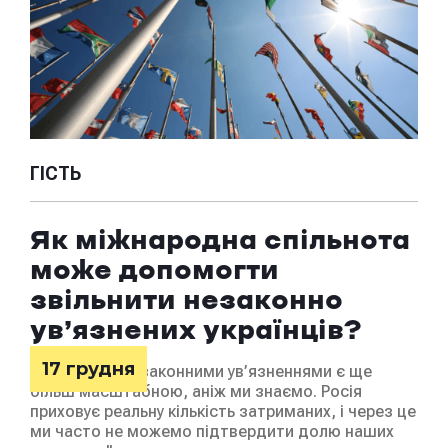
ГІСТЬ
ГІ
Як міжнародна спільнота
«
може допомогти
г
звільнити незаконно
г
ув’язнених українців?
т
17 грудня
"Ситуація з незаконними ув’язненнями є ще
В
більш масштабною, аніж ми знаємо. Росія
приховує реальну кількість затриманих, і через це
2
Спе
ми часто не можемо підтвердити долю наших
про