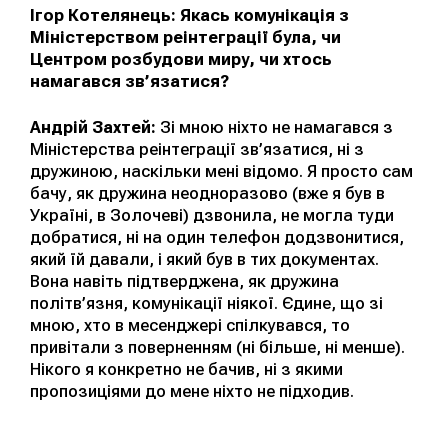
Ігор Котелянець: Якась комунікація з
Міністерством реінтеграції була, чи
Центром розбудови миру, чи хтось
намагався зв’язатися?
Андрій Захтей:
Зі мною ніхто не намагався з
Міністерства реінтеграції зв’язатися, ні з
дружиною, наскільки мені відомо. Я просто сам
бачу, як дружина неодноразово (вже я був в
Україні, в Золочеві) дзвонила, не могла туди
добратися, ні на один телефон додзвонитися,
який їй давали, і який був в тих документах.
Вона навіть підтверджена, як дружина
політв’язня, комунікації ніякої. Єдине, що зі
мною, хто в месенджері спілкувався, то
привітали з поверненням (ні більше, ні менше).
Нікого я конкретно не бачив, ні з якими
пропозиціями до мене ніхто не підходив.