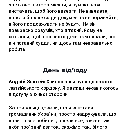
частково півтора місяця, я думаю, вам
вистачить, щоб його вивезти. Не вивезете,
просто більше сюди документів не подавайте,
я його продовжувати не буду». Ну він
прекрасно розумів, хто я такий, йому не
хотілося, щоб про нього десь там писали, що
він поганий суддя, чи щось там неправильно
робить.
День від’їзду
Андрій Захтей:
Хвилювання були до самого
латвійського кордону. Я завжди чекав якогось
підступу з їхньої сторони.
За три місяці довели, що я все-таки
громадянин України, просто надрукували, що
вони то все робили. Довели все, в мене так
якби проїзний квиток, скажімо так, білого