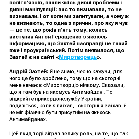
політв’язнів, пішли якісь дивні проблеми і
дивні маніпуляції: вас то визнавали, то не
визнавали. І от коли ми запитували, а чому ж
не визнають, то одна з причин, про яку я чув
— це те, що років п’ять тому, колись
виступив Антон Геращенко з якоюсь
інформацією, що Захтей насправді не такий
вже і проукраїнський. Потім виявилося, що
Миротворець
Захтей є на сайті «
».
Андрій Захтей:
Я не знаю, чесно кажучи, для
чого це було зроблено, тому що на сьогодні
мене немає в «Миротворці» ніякому. Сказали,
що я там був на якомусь Антимайдані. То
відкрийте прикордонслужбу України,
подивіться, коли я виїхав, і сьогодні я заїхав. Я
не міг фізично бути присутнім на якихось
Антимайданах.
Цей вкид тоді зіграв велику роль, на те, що так