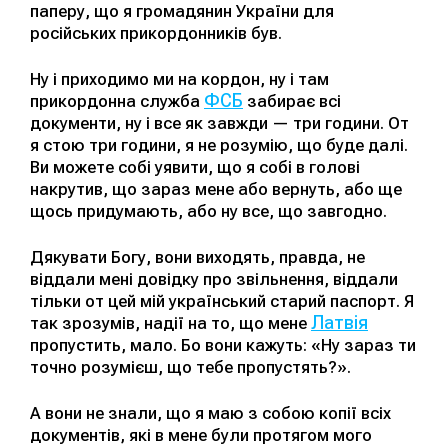
паперу, що я громадянин України для
російських прикордонників був.
Ну і приходимо ми на кордон, ну і там
ФСБ
прикордонна служба
забирає всі
документи, ну і все як завжди — три години. От
я стою три години, я не розумію, що буде далі.
Ви можете собі уявити, що я собі в голові
накрутив, що зараз мене або вернуть, або ще
щось придумають, або ну все, що завгодно.
Дякувати Богу, вони виходять, правда, не
віддали мені довідку про звільнення, віддали
тільки от цей мій український старий паспорт. Я
Латвія
так зрозумів, надії на то, що мене
пропустить, мало. Бо вони кажуть: «Ну зараз ти
точно розумієш, що тебе пропустять?».
А вони не знали, що я маю з собою копії всіх
документів, які в мене були протягом мого