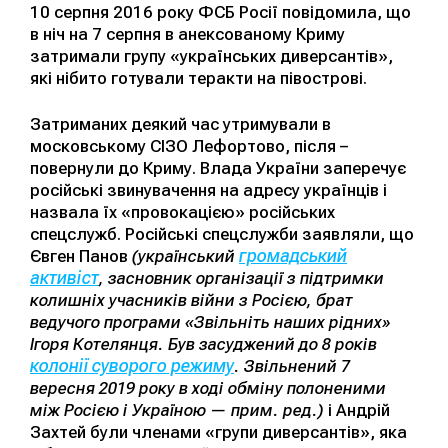
10 серпня 2016 року ФСБ Росії повідомила, що
в ніч на 7 серпня в анексованому Криму
затримали групу «українських диверсантів»,
які нібито готували теракти на півострові.
Затриманих деякий час утримували в
московському СІЗО Лефортово, після –
повернули до Криму. Влада України заперечує
російські звинувачення на адресу українців і
назвала їх «провокацією» російських
спецслужб. Російські спецслужби заявляли, що
громадський
Євген Панов
(український
активіст
, засновник організації з підтримки
колишніх учасників війни з Росією, брат
ведучого програми «Звільніть наших рідних»
Ігоря Котелянця. Був засуджений до 8 років
колонії суворого режиму
. Звільнений 7
вересня 2019 року в ході обміну полоненими
між Росією і Україною — прим. ред.)
і Андрій
Захтей були членами «групи диверсантів», яка