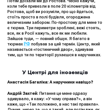
Потім доїхали ми до Ростова. Чесно кажучи,
коли тебе привезли в поле 20 кілометрів від
Ростова, щоб ви розуміли, про що йдеться,
стоїть просто в полі будівля, огороджена
величезним забором. По-простому для мене то
є тюрма. Три периметри зроблені, вежі стоять,
все, як в Росії кажуть, все як ми любили.
Зайшов туди, — повний обшук. Я багато в
РФ
тюрмах
побував за цей термін. Центр, який
називається
«
гостиничний двор
»
, здивував
тим, що ти по території рухаєшся в наручниках.
У Центрі для іноземців
Анастасія Багаліка: А наручники навіщо?
Андрій Захтей:
Питання це мене одразу
здивувало, я кажу: «У чому справа?», а він
каже, що «Так положено, в нас такі правила».
Думав, через те, що я такий, але потім вже, як