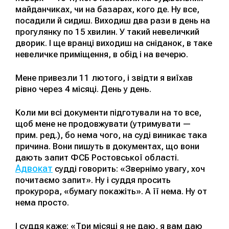
майданчиках, чи на базарах, кого де. Ну все,
посадили й сидиш. Виходиш два рази в день на
прогулянку по 15 хвилин. У такий невеличкий
дворик. І ще вранці виходиш на сніданок, в таке
невеличке приміщення, в обід і на вечерю.
Мене привезли 11 лютого, і звідти я виїхав
рівно через 4 місяці. День у день.
Коли ми всі документи підготували на то все,
щоб мене не продовжувати (утримувати —
прим. ред.), бо нема чого, на суді виникає така
причина. Вони пишуть в документах, що вони
дають запит ФСБ Ростовської області.
Адвокат
судді говорить: «Звернімо увагу, хоч
почитаємо запит». Ну і суддя просить
прокурора, «бумагу покажіть». А її нема. Ну от
нема просто.
І суддя каже: «Три місяці я не даю, я вам даю