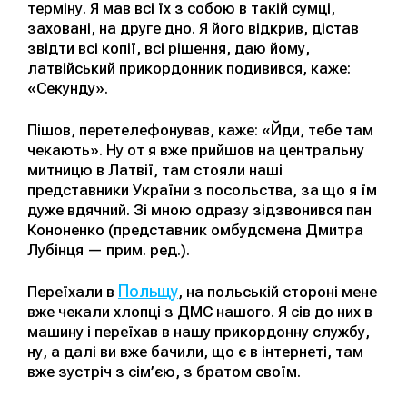
терміну. Я мав всі їх з собою в такій сумці,
заховані, на друге дно. Я його відкрив, дістав
звідти всі копії, всі рішення, даю йому,
латвійський прикордонник подивився, каже:
«Секунду».
Пішов, перетелефонував, каже: «Йди, тебе там
чекають». Ну от я вже прийшов на центральну
митницю в Латвії, там стояли наші
представники України з посольства, за що я їм
дуже вдячний. Зі мною одразу зідзвонився пан
Кононенко (представник омбудсмена Дмитра
Лубінця — прим. ред.).
Польщу
Переїхали в
, на польській стороні мене
вже чекали хлопці з ДМС нашого. Я сів до них в
машину і переїхав в нашу прикордонну службу,
ну, а далі ви вже бачили, що є в інтернеті, там
вже зустріч з сім’єю, з братом своїм.