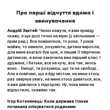
Про перші відчуття вдома і
звинувачення
Андрій Захтей:
Чесно кажучи, я вам правду
скажу, я ще досі точно не вірю (у звільнення —
прим ред.). Все помінялося, то роки, 7 років
майже, то немало, розумієте, дитина виросла,
для мене взагалі був шок, я лишив її піврічною
дитинкою, а вона закінчила вже перший клас. І
дружина, і батьки, все на кучу, все так, якось
воно… Емоції, ти розумієш, що ти на свободі…
Але я помічаю, що я йду містом, на мене хтось
раз звернув увагу, на мене хтось дивиться, все,
я вже дивлюся з підозрою. Ну, поки мене не
відпустило, скажімо так.
Ігор Котелянець: Коли держава тільки
починала опікуватися родинами