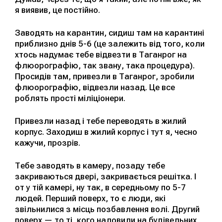
я виявив, це постійно.
Заводять на карантин, сидиш там на карантині
приблизно днів 5-6 (це залежить від того, коли
хтось надумає тебе відвезти в Таганрог на
флюорографію, так звану, така процедура).
Просидів там, привезли в Таганрог, зробили
флюорографію, відвезли назад. Це все
роблять прості міліціонери.
Привезли назад і тебе переводять в жилий
корпус. Заходиш в жилий корпус і тут я, чесно
кажучи, прозрів.
Тебе заводять в камеру, позаду тебе
закриваються двері, закривається решітка. І
от у тій камері, ну так, в середньому по 5-7
людей. Перший поверх, то є люди, які
звільнилися з місць позбавлення волі. Другий
поверх — то ті, кого наловили на будівельних