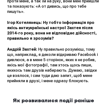
проти мене, а так їм на руку, вони мені прийшли
та показують: «А от дивись, що про тебе
пишуть».
Ігор Котелянець: Ну тобто інформація про
якісь антиукраїнські настрої Захтея після
2014-го року, вона не відповідає дійсності,
правильно я зрозумів?
Андрій Захтей:
Ну правильно розумієш, тому
що, наприклад, я деколи відкриваю Facebook і
дивлюся, а в мене 5 сторінок, яких я не робив,
якісь мої фотографії, там хтось щось пише,
якихось там друзів набирають. Думаю, звідки
це взялося, і сам туди даю запит, щоб мене
прийняли в друзі, і мене одразу блокують.
Як розвивалися події раніше