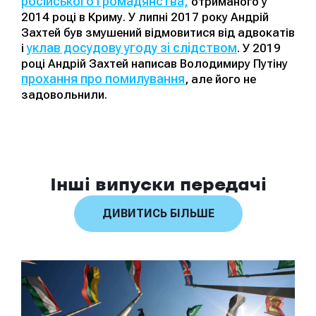
російського громадянства,
отриманого у
2014 році в Криму. У липні 2017 року Андрій
Захтей був змушений відмовитися від адвокатів
уклав досудову угоду зі слідством
і
. У 2019
році Андрій Захтей написав Володимиру Путіну
прохання про помилування
, але його не
задовольнили.
Інші випуски передачі
ДИВИТИСЬ БІЛЬШЕ