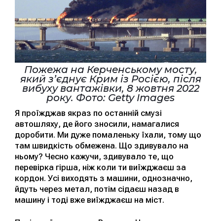
Пожежа на Керченському мосту,
який з’єднує Крим із Росією, після
вибуху вантажівки, 8 жовтня 2022
року. Фото: Getty Images
Я проїжджав якраз по останній смузі
автошляху, де його зносили, намагалися
доробити. Ми дуже помаленьку їхали, тому що
там швидкість обмежена. Що здивувало на
ньому? Чесно кажучи, здивувало те, що
перевірка гірша, ніж коли ти виїжджаєш за
кордон. Усі виходять з машини, однозначно,
йдуть через метал, потім сідаєш назад в
машину і тоді вже виїжджаєш на міст.