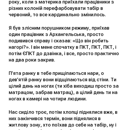
року, коли з материка приїхали працівники з
різних колоній перефарбовувати табір в
червоний, то все кардинально змінилось.
Я був злісним порушником режиму, приїхав
один працівник з Архангельська, просто
подивився справу і сказав: «Що він робить
нагорі?». І він мене спочатку в ПКТ, ПКТ, ПКТ, і
потім ЄПКТ до дзвінка, і все, просто практично
на два роки закрив.
П’ята ранку в тебе прищіпаються нари, о
дев’ятій ранку вони відщіпаються від стіни. Ти
цілий день на ногах (ти хіба виходиш просто за
матрацом, забрав матрац), а цілий день ти на
ногах в камері на чотири людини.
Нас сиділо троє, потім хлопці піднялися вже, в
них закінчився термін, вони піднялися в
житлову зону, хто поїхав до себе на табір, ну і