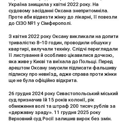
Україна знищила у квітні 2022 року. На
судовому засіданні Оксана знепритомніла.
Проте аби відвезти жінку до лікарні, її повезли
до СІЗО №1 у Сімферополі.
З квітня 2022 року Оксану викликали на допити
тривалістю 8–10 годин, проводили обшуки у
квартирі, вилучали техніку. Слідчі переглядали
її листування й особливо цікавилися дочкою,
яка живе у Києві та виїхала до Польщі. Перед
арештом Оксану змусили підписати фальшиву
підписку про невиїзд, адже справа проти жінки
ще не була офіційно відкрита.
26 грудня 2024 року Севастопольський міський
суд призначив їй 15 років колонії, рік
обмеження волі та штраф 200 тисяч рублів за
«державну зраду». 11 грудня 2025 року
Верховний суд Росії залишив вирок без змін.