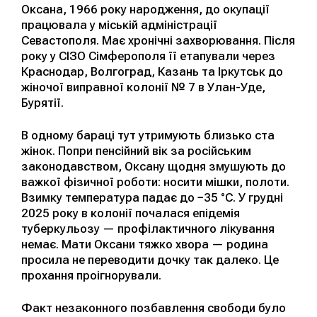
Оксана, 1966 року народження, до окупації
працювала у міській адміністрації
Севастополя. Має хронічні захворювання. Після
року у СІЗО Сімферополя її етапували через
Краснодар, Волгоград, Казань та Іркутськ до
жіночої виправної колонії № 7 в Улан-Уде,
Бурятії.
В одному бараці тут утримують близько ста
жінок. Попри пенсійний вік за російським
законодавством, Оксану щодня змушують до
важкої фізичної роботи: носити мішки, полоти.
Взимку температура падає до −35 °C. У грудні
2025 року в колонії почалася епідемія
туберкульозу — профілактичного лікування
немає. Мати Оксани тяжко хвора — родина
просила не переводити дочку так далеко. Це
прохання проігнорували.
Факт незаконного позбавлення свободи було