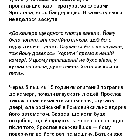
пропагандистка література, за словами
Ярослава, «про бандерівців». В камері у нього
не вдалося заснути.
«До камери ще одного хлопця завели. Йому
було погано, він постійно стукав, щоб його
відпустили в туалет. Окупанти його не слухали,
тож йому довелось “ходити” прямо в нашій
камері. У цьому приміщенні не було вікон, у
кутках пліснява, дуже темно. Хотілось їсти та
пити».
Через більш як 15 годин як опитаний потрапив
до камери, почали випускати людей. Ярослав
також почав вимагати звільнення, стукав у
двері, але російський військовий сильно вдарив
його автоматом. Сказав, що коли буде
потрібно, тоді й відпустять. Через кілька годин
після того, Ярослав все ж вийшов — йому
повернули всі його речі та машину. Батьки вже