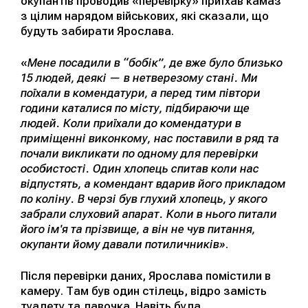
окупантів проводив «перевірку» приїхав камаз
з цілим нарядом військових, які сказали, що
будуть забирати Ярослава.
«
Мене посадили в “бобік”, де вже було близько
15 людей, деякі — в нетверезому стані. Ми
поїхали в комендатури, а перед тим півтори
години каталися по місту, підбираючи ще
людей. Коли приїхали до комендатури в
приміщенні виконкому, нас поставили в ряд та
почали викликати по одному для перевірки
особистості. Один хлопець спитав коли нас
відпустять, а комендант вдарив його прикладом
по коліну. В черзі був глухий хлопець, у якого
забрали слуховий апарат. Коли в нього питали
його ім'я та прізвище, а він не чув питання,
окупанти йому давали потиличників»
.
Після перевірки даних, Ярослава помістили в
камеру. Там був один стілець, відро замість
туалету та лавочка. Навіть була