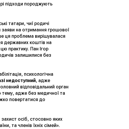
зорі підходи породжують
кі татари, чиї родичі
и заяви на отримання грошової
іше ця проблема вирішувалася
ня державних коштів на
 цю практику. Пан Ігор
 родичів залишилися без
білітація, психологічна
азі недоступний
, адже
головний відповідальний орган
ю тему, адже без медичної та
ажко повертатися до
 захист осіб, стосовно яких
и, та членів їхніх сімей».