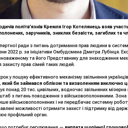
дичів політв’язнів Кремля Ігор Котелянець взяв участь 
олонених, заручників, зниклих безвісти, загиблих та чле
пертної ради з питань дотримання прав людини в системі
ни 2022 р. за ініціативи Омбудсмена Дмитра Лубінця. Ек
овноваженому та його Представнику для знаходження мех
 захисту прав сімей таких людей.
крок у пошуку ефективного механізму звільнення українці
 який би займався обліком та визволенням виключно ци
є понад 20 тис. цивільних, водночас звільнених мізерна к
штаб з питань поводження з військовополоненими. Зона 
ише військовополонених і не передбачає системну роботу
бавлені можливості отримати захист і підтримку від держ
цює профільний орган.
, що потребує регулювання —
виплата щорічної грошової