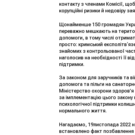
контакту з членами Комісії, що
корупційні ризики й недовіру зая
Щонайменше 150 громадян Україн
переважно мешкають на територ
допомоги, в тому числі отримат
просто: кримський експолітвʼя
знайомих з контрольованої части
наголосив на необхідності її ві
підтримки.
За законом для заручників та в
допомога та пільги на санаторн
Міністерство охорони здоров’я 
за імплементацію цього закону 
психологічної підтримки колиш
нормального життя.
Нагадаємо, 19листопада 2022 на
встановлено факт позбавлення ос