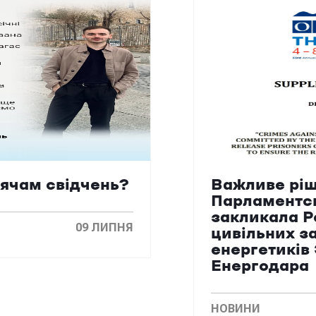
сячам свідчень?
Важливе ріш
Парламентс
закликала Р
09 ЛИПНЯ
цивільних з
енергетиків
Енергодара
НОВИНИ