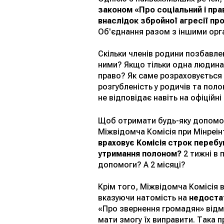
законом «Про соціальний і пра
внаслідок збройної агресії прот
Об'єднання разом з іншими орг
Скільки членів родини позбавл
ними? Якщо тільки одна людина
право? Як саме розраховується
розгубленість у родичів та поло
не відповідає навіть на офіційні
Щоб отримати будь-яку допомог
Міжвідомча Комісія при Мінреін
враховує Комісія строк перебу
утримання полоном?
2 тижні в 
допомоги? А 2 місяці?
Крім того, Міжвідомча Комісія 
вказуючи натомість на
недостат
«Про звернення громадян» відм
мати змогу їх виправити. Така 