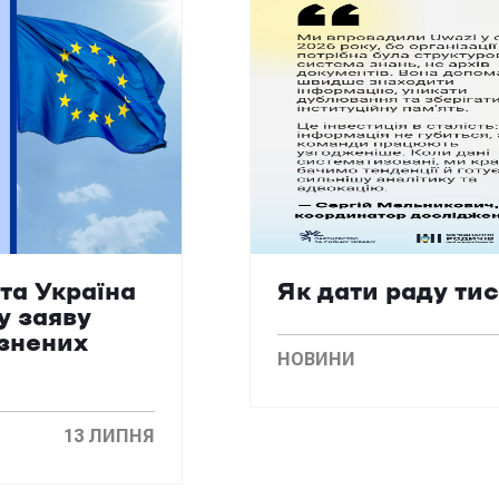
та Україна
Як дати раду ти
у заяву
язнених
НОВИНИ
13 ЛИПНЯ