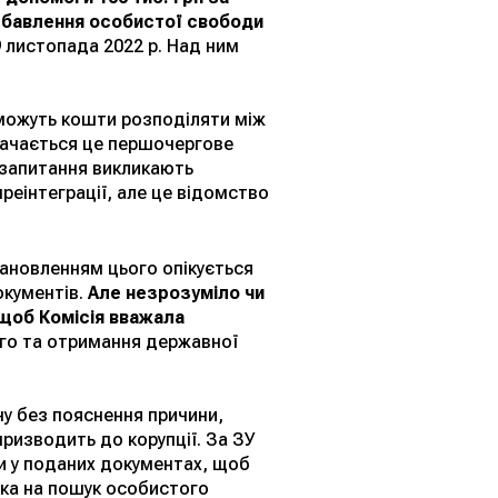
озбавлення особистої свободи
9 листопада 2022 р. Над ним
можуть кошти розподіляти між
начається це першочергове
 запитання викликають
реінтеграції, але це відомство
тановленням цього опікується
окументів.
Але незрозуміло чи
 щоб Комісія вважала
ого та отримання державної
ну без пояснення причини,
 призводить до корупції. За ЗУ
и у поданих документах, щоб
ика на пошук особистого