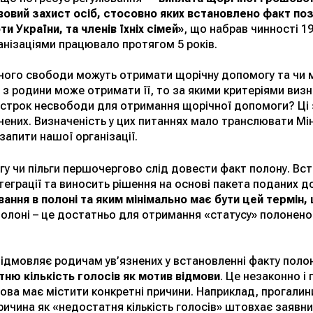
вовий захист осіб, стосовно яких встановлено факт п
и України, та членів їхніх сімей»
, що набрав чинності 1
анізаціями працювало протягом 5 років.
еного свободи можуть отримати щорічну допомогу та чи 
 з родини може отримати її, то за якими критеріями виз
 строк несвободи для отримання щорічної допомоги? Ці
нених. Визначеність у цих питаннях мало транслювати Мін
 запити нашої організації.
у чи пільги першочергово слід довести факт полону. Вс
теграції та виносить рішення на основі пакета поданих д
вання в полоні та яким мінімально має бути цей термін,
полоні – це достатньо для отримання «статусу» полонен
відмовляє родичам ув’язнених у встановленні факту поло
ню кількість голосів як мотив відмови
. Це незаконно і
ова має містити конкретні причини. Наприклад, прогалин
причина як «недостатня кількість голосів» штовхає заявн