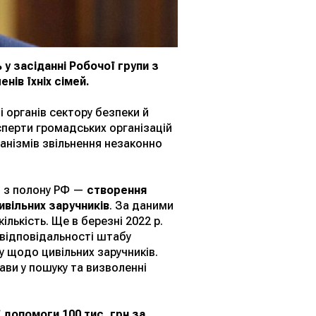
у засіданні Робочої групи з
нів їхніх сімей.
 органів сектору безпеки й
сперти громадських організацій
анізмів звільнення незаконно
в з полону РФ —
створення
вільних заручників
. За даними
ількість. Ще в березні 2022 р.
відповідальності штабу
 щодо цивільних заручників.
ави у пошуку та визволенні
 допомоги 100 тис. грн за