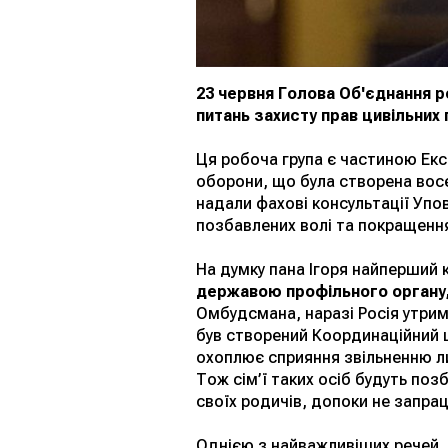
23 червня Голова Об'єднання ро
питань захисту прав цивільних п
Ця робоча група є частиною Екс
оборони, що була створена восе
надали фахові консультації Уп
позбавлених волі та покращення
На думку пана Ігоря найперший 
державою профільного органу,
Омбудсмана, наразі Росія утриму
був створений Координаційний 
охоплює сприяння звільненню л
Тож сім’ї таких осіб будуть поз
своїх родичів, допоки не запра
Однією з найважливіших речей