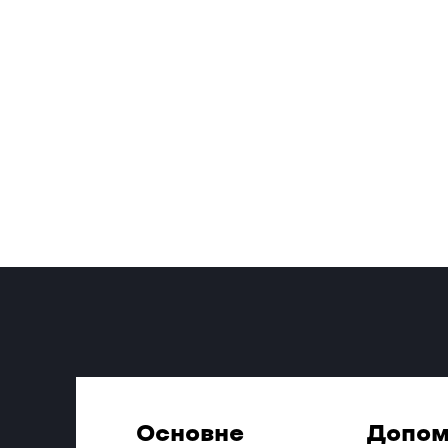
Основне
Допом