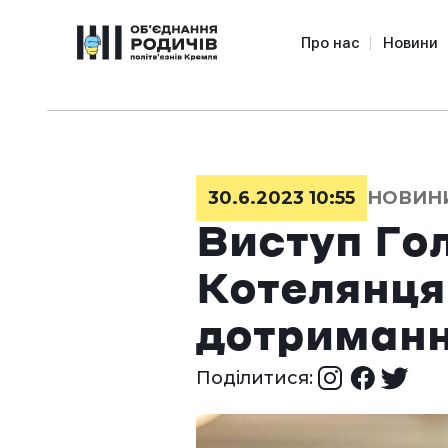
Про нас
Новини
30.6.2023 10:55
НОВИН
Виступ Го
Котелянця 
дотриманн
Поділитися: