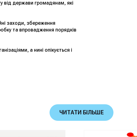
гу від держави громадянам, які
йні заходи, збереження
робку та впровадження порядків
ізаціями, а нині опікується і
ЧИТАТИ БІЛЬШЕ