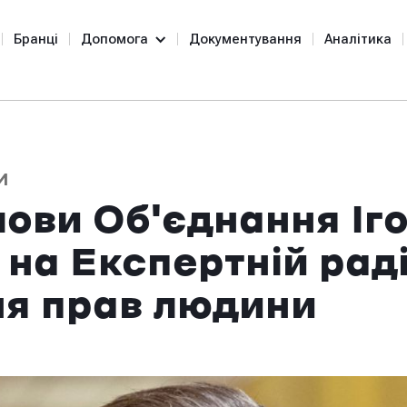
Бранці
Допомога
Документування
Аналітика
И
лови Об'єднання Іг
на Експертній раді
я прав людини