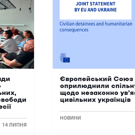
ади
Європейський Союз 
о
оприлюднили спільн
ьних,
щодо незаконно ув’
свободи
цивільних українців
есії
НОВИНИ
14 ЛИПНЯ