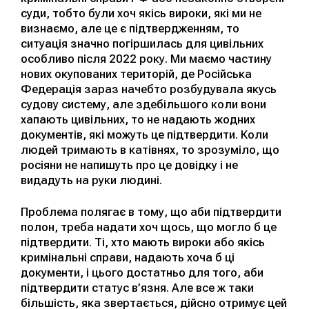
суди, тобто були хоч якісь вироки, які ми не
визнаємо, але це є підтвердженням, то
ситуація значно погіршилась для цивільних
особливо після 2022 року. Ми маємо частину
нових окупованих територій, де Російська
Федерація зараз начебто розбудувала якусь
судову систему, але здебільшого коли вони
хапають цивільних, то не надають жодних
документів, які можуть це підтвердити. Коли
людей тримають в катівнях, то зрозуміло, що
росіяни не напишуть про це довідку і не
видадуть на руки людині.
Проблема полягає в тому, що аби підтвердити
полон, треба надати хоч щось, що могло б це
підтвердити. Ті, хто мають вироки або якісь
кримінальні справи, надають хоча б ці
документи, і цього достатньо для того, аби
підтвердити статус в’язня. Але все ж таки
більшість, яка звертається, дійсно отримує цей