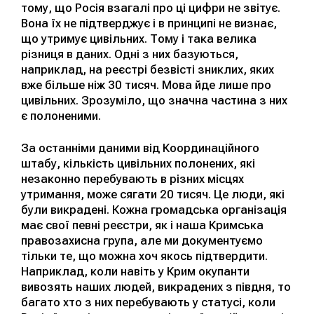
тому, що Росія взагалі про ці цифри не звітує.
Вона їх не підтверджує і в принципі не визнає,
що утримує цивільних. Тому і така велика
різниця в даних. Одні з них базуються,
наприклад, на реєстрі безвісті зниклих, яких
вже більше ніж 30 тисяч. Мова йде лише про
цивільних. Зрозуміло, що значна частина з них
є полоненими.
За останніми даними від Координаційного
штабу, кількість цивільних полонених, які
незаконно перебувають в різних місцях
утримання, може сягати 20 тисяч. Це люди, які
були викрадені. Кожна громадська організація
має свої певні реєстри, як і наша Кримська
правозахисна група, але ми документуємо
тільки те, що можна хоч якось підтвердити.
Наприклад, коли навіть у Крим окупанти
вивозять наших людей, викрадених з півдня, то
багато хто з них перебувають у статусі, коли