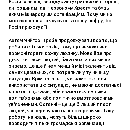
Росія їх не підтверджує ані українській стороні,
ані родинам, ані Червоному Хресту та будь-
яким міжнародним організаціям. Тому ми не
можемо назвати якусь остаточну цифру, бо
Росія приховує її.
Ахтем Чийгоз: Треба продовжувати все те, що
робили стільки років, тому що неможливо
промоніторити кожну людину. Мова йде про
десятки тисяч людей, багатьох із них ми не
знаємо. Це ще й не у меншій мірі залежить від
самих цивільних, які потрапили у ту чи іншу
ситуацію. Крім того, є ті, які намагаються
використати цю ситуацію, не маючи достатньої
кількості доказів, аби вважатися нашими
політв'язнями або політично вмотивованими
ув'язненими. Останні – це ще більший пласт
людей, які перебувають під репресіями. Таку
роботу, на жаль, можуть більш широко
проводити тільки громадські організації.