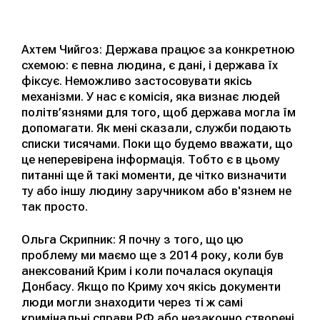
Ахтем Чийгоз: Держава працює за конкретною
схемою: є певна людина, є дані, і держава їх
фіксує. Неможливо застосовувати якісь
механізми. У нас є комісія, яка визнає людей
політв’язнями для того, щоб держава могла їм
допомагати. Як мені сказали, служби подають
списки тисячами. Поки що будемо вважати, що
це неперевірена інформація. Тобто є в цьому
питанні ще й такі моменти, де чітко визначити
ту або іншу людину заручником або в'язнем не
так просто.
Ольга Скрипник: Я почну з того, що цю
проблему ми маємо ще з 2014 року, коли був
анексований Крим і коли почалася окупація
Донбасу. Якщо по Криму хоч якісь документи
люди могли знаходити через ті ж самі
кримінальні справи РФ або незаконно створені