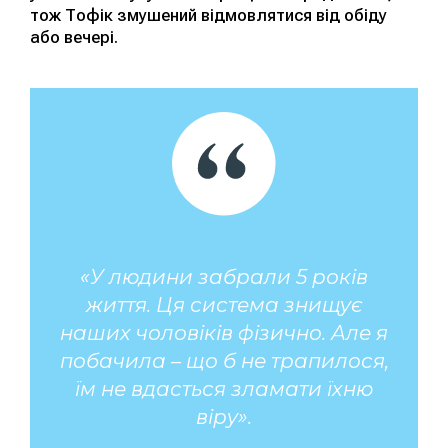
тож Тофік змушений відмовлятися від обіду
або вечері.
«У людини забрали 5 років
життя. Ця система знищує
наших чоловіків фізично. Але я
побачила – що б не трапилося,
їм не вдасться зламати їхню
віру».