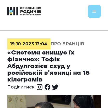
19.10.2023 13:04
ПРО БРАНЦІВ
«Система знищує їх
фізично»: Тофік
Абдулгазієв схуд у
російській в'язниці на 15
кілограмів
Поділитися: