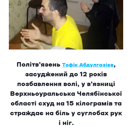
Політв’язень
,
Тофік Абдулгазієв
засуджений до 12 років
позбавлення волі, у в’язниці
Верхньоуральська Челябінської
області схуд на 15 кілограмів та
страждає на біль у суглобах рук
і ніг.