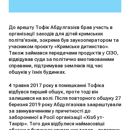
До арешту Тофік Абдулгазієв брав участь в
організації заходів для дітей кримських
політв'язнів, зокрема був звукооператором та
учасником проєкту «Кримське дитинство».
Також займався передачами продуктів у СІЗО,
відвідував суди за політично вмотивованими
справами, підтримував земляків під час
обшуків у їхніх будинках.
4 травня 2017 року в помешканні Тофіка
відбувся перший обшук, проте тоді він
залишився на волі. Після повторного обшуку 27
березня 2019 року Абдулгазієва заарештували
за звинуваченням у причетності до
забороненої в Росії організації «Хізб ут-
Тахрір». Того дня відбулися наймасовіші