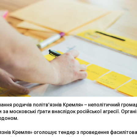
ання родичів політв’язнів Кремля» – неполітичний громад
 за московські ґрати внаслідок російської агресії. Органі
ордоном.
язнів Кремля» оголошує тендер з проведення фасилітован