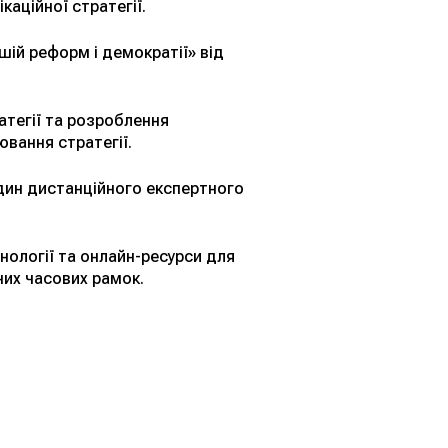
каційної стратегії.
шій реформ і демократії» від
атегії та розроблення
ювання стратегії.
один дистанційного експертного
нології та онлайн-ресурси для
них часових рамок.