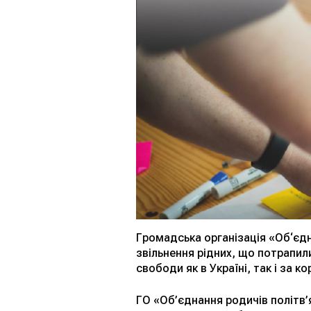
Громадська організація «Об‘єдн
звільнення рідних, що потрапили
свободи як в Україні, так і за к
ГО «Об’єднання родичів політв’