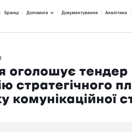
Бранці
Допомога
Документування
Аналітика
И
я оголошує тендер
ію стратегічного п
у комунікаційної ст