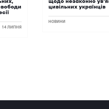
ьних,
щодо незаконно ув’
свободи
цивільних українців
есії
НОВИНИ
14 ЛИПНЯ