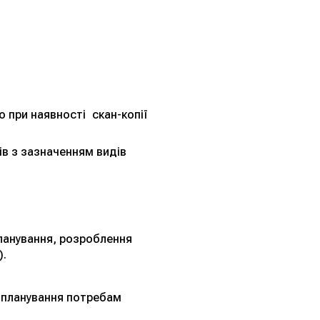
о при наявності скан-копії
ів з зазначенням видів
планування, розроблення
).
о планування потребам