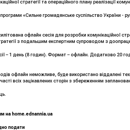
аційної стратегії та операційного плану реалізації комуні
програми «Сильне громадянське суспільство України - ру
літована офлайн сесія для розробки комунікаційної стр
стратегії з подальшим експертним супроводом з доопрац
сії – 1 день (8 годин). Формат – офлайн. Додатково 20 г
одів офлайн неможливе, буде використано віддалені тех
часті всіх зацікавлених сторін з збереженням запланова
ць.
м на home.ednannia.ua
ідно подати