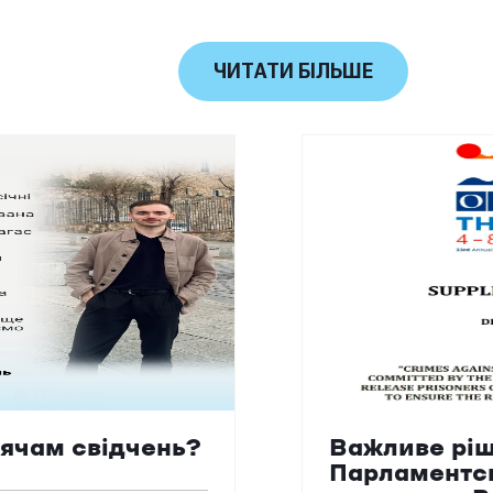
ЧИТАТИ БІЛЬШЕ
сячам свідчень?
Важливе ріш
Парламентс