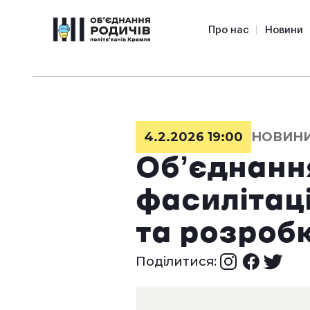
Про нас
Новини
4.2.2026 19:00
НОВИН
Обʼєднанн
фасилітац
та розробк
Поділитися: