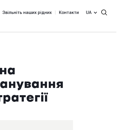
Звільніть наших рідних
Контакти
UA
 на
ланування
ратегії