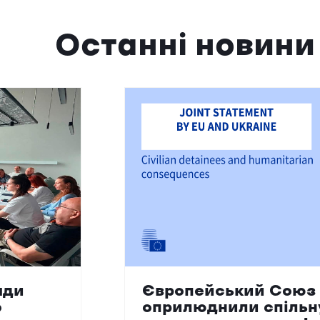
Останні новини
ади
Європейський Союз 
о
оприлюднили спільн