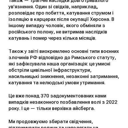
також — трагічні наслідки довготривалого
ув’язнення. Один зі свідків, наприклад,
розповідає про побиття, катування струмом і
ізоляцію в карцерах після окупації Херсона. В
іншому випадку чоловік, якого обміняли з
російського полону, не витримав наслідків
катувань і помер через кілька місяців.
Також у звіті виокремлено основні типи воєнних
злочинів РФ відповідно до Римського статуту,
які зафіксувала наша організація: це умисні
обстріли цивільної інфраструктури,
насильницькі зникнення, незаконні затримання,
катування та нелюдські умови утримання.
Це вже понад 370 задокументованих нами
випадків незаконного позбавлення волі з 2022
року. І це — тільки верхівка айсберга.
Ми продовжуємо збирати свідчення,
підтримувати родини та наполягати на