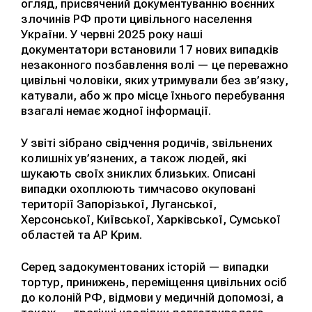
огляд, присвячений документуванню воєнних
злочинів РФ проти цивільного населення
України. У червні 2025 року наші
документатори встановили 17 нових випадків
незаконного позбавлення волі — це переважно
цивільні чоловіки, яких утримували без зв’язку,
катували, або ж про місце їхнього перебування
взагалі немає жодної інформації.
У звіті зібрано свідчення родичів, звільнених
колишніх ув’язнених, а також людей, які
шукають своїх зниклих близьких. Описані
випадки охоплюють тимчасово окуповані
території Запорізької, Луганської,
Херсонської, Київської, Харківської, Сумської
областей та АР Крим.
Серед задокументованих історій — випадки
тортур, принижень, переміщення цивільних осіб
до колоній РФ, відмови у медичній допомозі, а