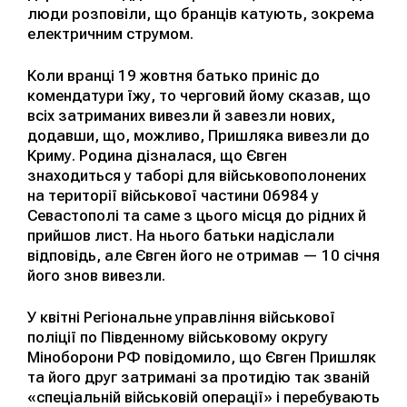
люди розповіли, що бранців катують, зокрема
електричним струмом.
Коли вранці 19 жовтня батько приніс до
комендатури їжу, то черговий йому сказав, що
всіх затриманих вивезли й завезли нових,
додавши, що, можливо, Пришляка вивезли до
Криму. Родина дізналася, що Євген
знаходиться у таборі для військовополонених
на території військової частини 06984 у
Севастополі та саме з цього місця до рідних й
прийшов лист. На нього батьки надіслали
відповідь, але Євген його не отримав — 10 січня
його знов вивезли.
У квітні Регіональне управління військової
поліції по Південному військовому округу
Міноборони РФ повідомило, що Євген Пришляк
та його друг затримані за протидію так званій
«спеціальній військовій операції» і перебувають