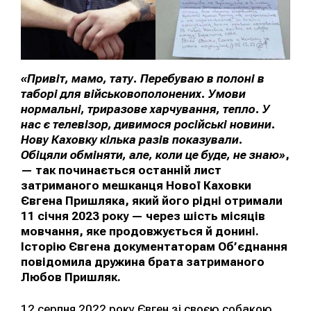
«Привіт, мамо, тату. Перебуваю в полоні в
таборі для військовополонених. Умови
нормальні, триразове харчування, тепло. У
нас є телевізор, дивимося російські новини.
Нову Каховку кілька разів показували.
Обіцяли обміняти, але, коли це буде, не знаю»
,
— так починається останній лист
затриманого мешканця Нової Каховки
Євгена Пришляка, який його рідні отримали
11 січня 2023 року — через шість місяців
мовчання, яке продовжується й донині.
Історію Євгена документаторам Об’єднання
повідомила дружина брата затриманого
Любов Пришляк.
12 серпня 2022 року Євген зі своєю собакою