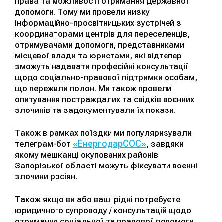
права та можливості отримання державної
допомоги. Тому ми провели низку
інформаційно-просвітницьких зустрічей з
координаторами центрів для переселенців,
отримувачами допомоги, представниками
місцевої влади та юристами, які відтепер
зможуть надавати професійні консультації
щодо соціально-правової підтримки особам,
що пережили полон. Ми також провели
опитування постраждалих та свідків воєнних
злочинів та задокументували їх покази.
Також в рамках поїздки ми популяризували
«ЕнергодарСОС»
телеграм-бот
, завдяки
якому мешканці окупованих районів
Запорізької області можуть фіксувати воєнні
злочини росіян.
Також якщо ви або ваші рідні потребуєте
юридичного супроводу / консультацій щодо
отримання соціальної та правової допомоги