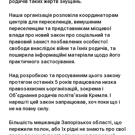
родичів таких жертв знущань.
Наша організація розповіла координаторам
центрів для переселенців, вимушеним
переселенцям та представникам місцевої
влади про новий закон про соціальний та
правовий захист позбавлених особистої
свободи внаслідок війни та їхніх родичів, та
поширила інформаційні матеріали щодо його
практичного застосування.
Над розробкою та просуванням цього закону
протягом останніх 5 років працювала низка
правозахисних ьорганізацій, зокрема і
Обʼєднання родичів політвʼязнів Кремля. І
нарешті цей закон запрацював, хоч поки що і
не на повну силу.
Більшість мешканців Запорізькох області, що
пережили полон, або їх рідні не знають про свої