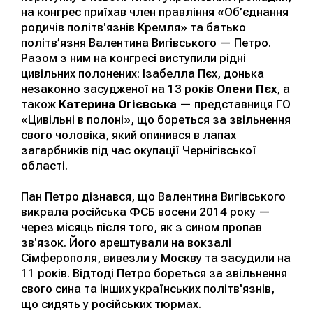
на конгрес приїхав член правління «Об’єднання
родичів політв'язнів Кремля» та батько
політв’язня Валентина Вигівського — Петро.
Разом з ним на конгресі виступили рідні
цивільних полонених: Ізабелла Пєх, донька
незаконно засудженої на 13 років
Олени Пєх
, а
також
Катерина Огієвська
— представниця ГО
«Цивільні в полоні», що бореться за звільнення
свого чоловіка, який опинився в лапах
загарбників під час окупації Чернігівської
області.
Пан Петро дізнався, що Валентина Вигівського
викрала російська ФСБ восени 2014 року —
через місяць після того, як з сином пропав
зв'язок. Його арештували на вокзалі
Сімферополя, вивезли у Москву та засудили на
11 років. Відтоді Петро бореться за звільнення
свого сина та інших українських політв'язнів,
що сидять у російських тюрмах.