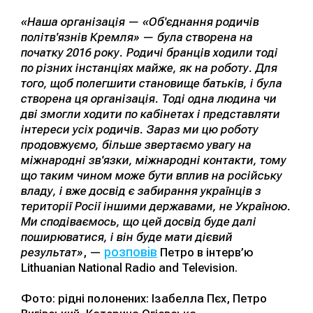
«Наша організація — «Об'єднання родичів
політв'язнів Кремля» — була створена на
початку 2016 року. Родичі бранців ходили тоді
по різних інстанціях майже, як на роботу. Для
того, щоб полегшити становище батьків, і була
створена ця організація. Тоді одна людина чи
дві змогли ходити по кабінетах і представляти
інтереси усіх родичів. Зараз ми цю роботу
продовжуємо, більше звертаємо увагу на
міжнародні зв'язки, міжнародні контакти, тому
що таким чином може бути вплив на російську
владу, і вже досвід є забирання українців з
території Росії іншими державами, не Україною.
Ми сподіваємось, що цей досвід буде далі
поширюватися, і він буде мати дієвий
розповів
результат»
, —
Петро в інтерв’ю
Lithuanian National Radio and Television.
Фото: рідні полонених: Ізабелла Пєх, Петро