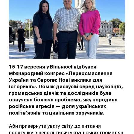
15-17 вересня у Вільнюсі відбувся
міжнародний конгрес «Переосмислення
України та Європи: Нові виклики для
істориків». Поміж дискусій серед науковців,
громадських діячів та дослідників була
озвучена болюча проблема, яку породила
російська агресія — доля українських
політв’язнів та цивільних заручників.
Аби привернути увагу світу до питання
порятунку з неволі тисяч українських громадян,