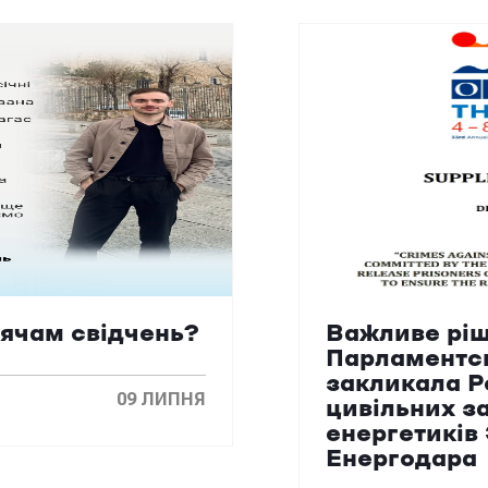
сячам свідчень?
Важливе ріш
Парламентс
закликала Р
09 ЛИПНЯ
цивільних з
енергетиків
Енергодара