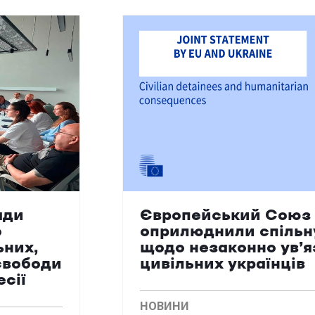
ади
Європейський Союз 
о
оприлюднили спільн
ьних,
щодо незаконно ув’
свободи
цивільних українців
есії
НОВИНИ