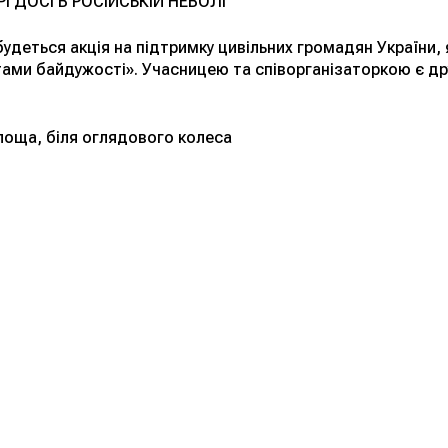
І ДОСІ В РОСІЙСЬКІЙ НЕВОЛІ
дбудеться акція на підтримку цивільних громадян України,
атами байдужості». Учасницею та співорганізаторкою є др
лоща, біля оглядового колеса