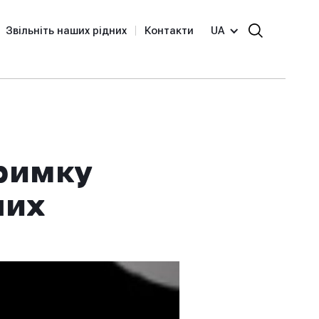
Звільніть наших рідних
Контакти
UA
тримку
них