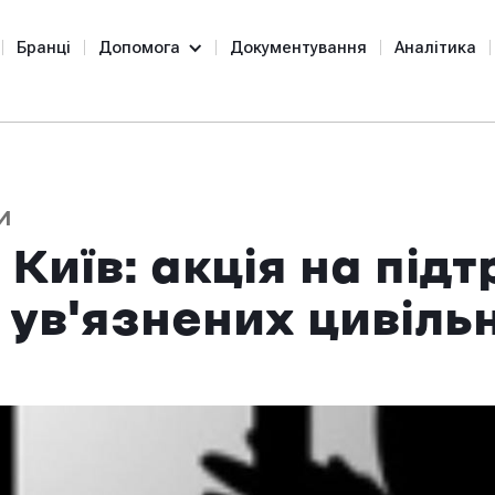
Бранці
Допомога
Документування
Аналітика
И
 Київ: акція на під
 ув'язнених цивіль