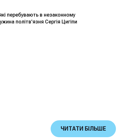
 які перебувають в незаконному
ужина політв'язня Сергія Цигіпи
ЧИТАТИ БІЛЬШЕ