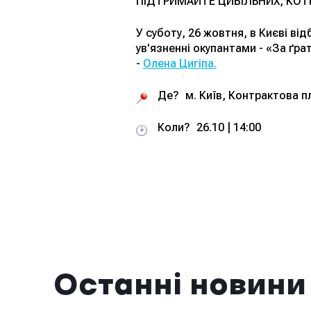
ПІДТРИМАЙТЕ ЦИВІЛЬНИХ, КОТР
У суботу, 26 жовтня, в Києві ві
ув'язненні окупантами - «За ґр
-
Олена Цигіпа.
Де? м. Київ, Контрактова п
Коли? 26.10 | 14:00
Останні новини